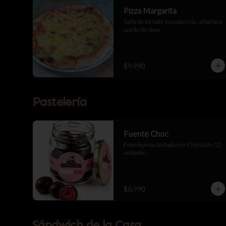
Pizza Margarita
Salsa de tomate ,mozzarrella , albahaca 
,aceite de oliva
$9.990
Pastelería
Fuente Choc
Frambuesas bañadas en Chocolate 12 
unidades
$6.990
Sándwich de la Casa