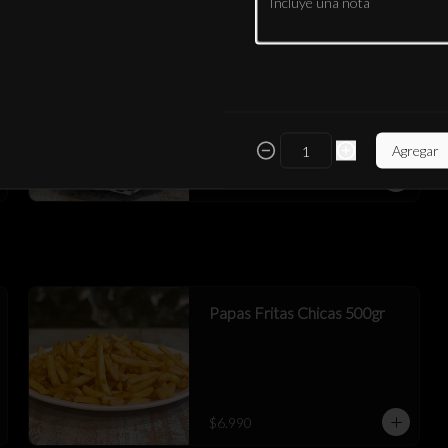
Mix Empanadas LFR
2 queso+ 2 birria res queso+ 2 cerdo 
chipotle queso
Agregar
$9.990
Papas Fritas Chicas 500gr
$6.990