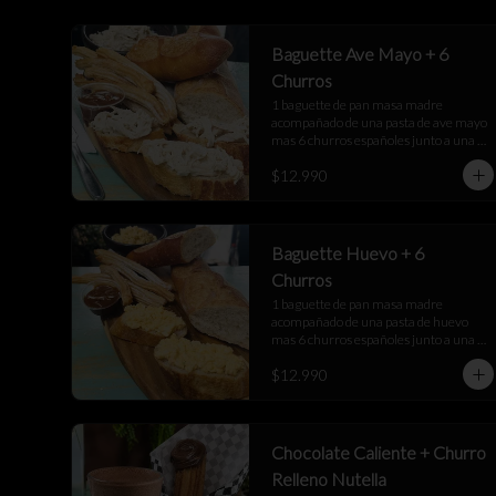
Baguette Ave Mayo + 6
Churros
1 baguette de pan masa madre 
acompañado de una pasta de ave mayo 
mas 6 churros españoles junto a una 
salsa de manjar
$12.990
Baguette Huevo + 6
Churros
1 baguette de pan masa madre 
acompañado de una pasta de huevo 
mas 6 churros españoles junto a una 
salsa de manjar
$12.990
Chocolate Caliente + Churro
Relleno Nutella