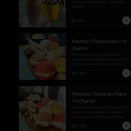
Churro Relleno Nutella + Chocolate 
Caliente
$7.990
Pancitos + Pasta Huevo + 6
Churros
8 Pancito de campo surtido de pan 
masa madre acompañado de una pasta 
de huevo mas 6 churros españoles 
junto a una salsa de manjar
$12.990
Pancitos +¨Pasta Ave Mayo
+ 6 Churros
Pancitos de campo surtido de pan masa 
madre acompañado de una pasta de 
ave mayo mas 6 churros españoles 
junto a una salsa de manjar
$12.990