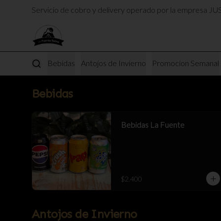
Servicio de cobro y delivery operado por la empresa J
Bebidas
Antojos de Invierno
Promocion Semanal
Bebidas
Bebidas La Fuente
$2.400
Antojos de Invierno