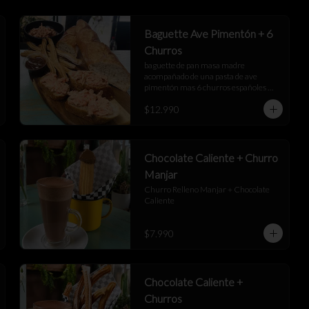
Baguette Ave Pimentón + 6
Churros
baguette de pan masa madre 
acompañado de una pasta de ave 
pimentón mas 6 churros españoles 
junto a una salsa de manjar
$12.990
Chocolate Caliente + Churro
Manjar
Churro Relleno Manjar + Chocolate 
Caliente
$7.990
Chocolate Caliente +
Churros