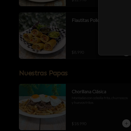
Flautitas Pollo Bbq 6 Cortes
$8.990
Nuestras Papas
Chorillana Clásica
Montadas con cebolla frita, churrascos 
y huevos fritos
$18.990