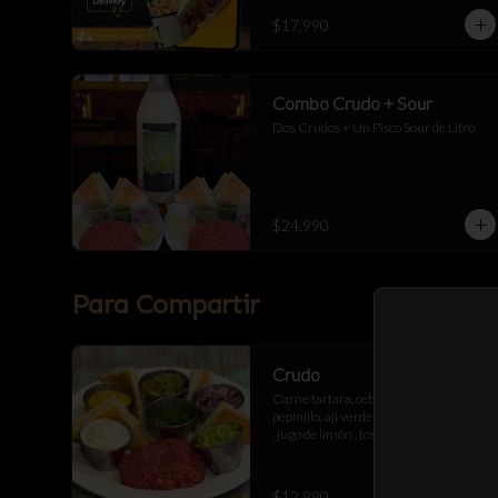
$17.990
Combo Crudo + Sour
Dos Crudos + Un Pisco Sour de Litro
$24.990
Para Compartir
Crudo
Carne tartara, cebolla morada , 
pepinillo, aji verde , mostaza , mayonesa 
, jugo de limón , tostadas de pan 
artesanal
$12.990