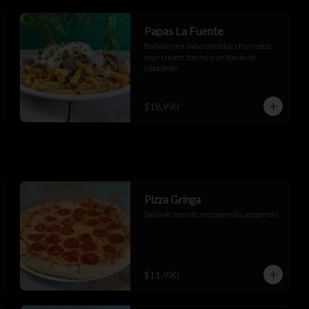
Papas La Fuente
Bañadas en salsa cheddar, churrasco, 
sour cream, tocino y un toque de 
ciboulette
$18.990
Pizza Gringa
Salsa de tomate,mozzarrella,pepperoni
$11.990