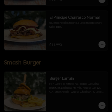
El Principe Churrasco Normal
(queso cheddar, tocino, queso mantecoso y 
salsa BBQ)
$11.990
Smash Burger
Burger Larraín
Pan De Papa Artesanal, Toque De Salsa 
Búrguer, Lechuga, Hamburguesa De 120 
Gr , Smasheada , Queso Cheddar ,  Queso 
Mantecoso , Tocino ,Salsa BBQ, 
Champiñones Salteados , Toque De 
Mayonesa.