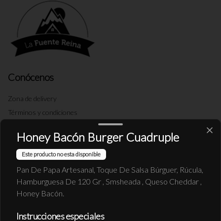
Conócenos
Zona de delivery
Términos y condiciones
Política de privacidad
Honey Bacón Burger Cuadruple
Redes sociales
Este producto no esta disponible
Pan De Papa Artesanal, Toque De Salsa Búrguer, Rúcula,
Instagram
Hamburguesa De 120 Gr , Smsheada , Queso Cheddar ,
Facebook
Honey Bacón.
X
Instrucciones especiales