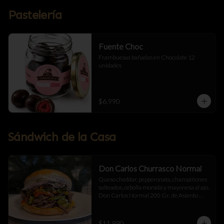
Pastelería
Fuente Choc
Frambuesas bañadas en Chocolate 12 
unidades
$6.990
Sándwich de la Casa
Don Carlos Churrasco Normal
Queso cheddar, pepperonata, champiñones 
salteados, cebolla morada y mayonesa al ajo.  
Don Carlos Normal 200 Gr.  de Asiento 
Cortado a Cuchillo.
$11.990