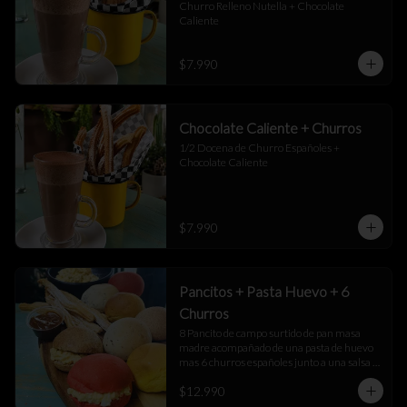
Churro Relleno Nutella + Chocolate 
Caliente
$7.990
Chocolate Caliente + Churros
1/2 Docena de Churro Españoles + 
Chocolate Caliente
$7.990
Pancitos + Pasta Huevo + 6
Churros
8 Pancito de campo surtido de pan masa 
madre acompañado de una pasta de huevo 
mas 6 churros españoles junto a una salsa 
de manjar
$12.990