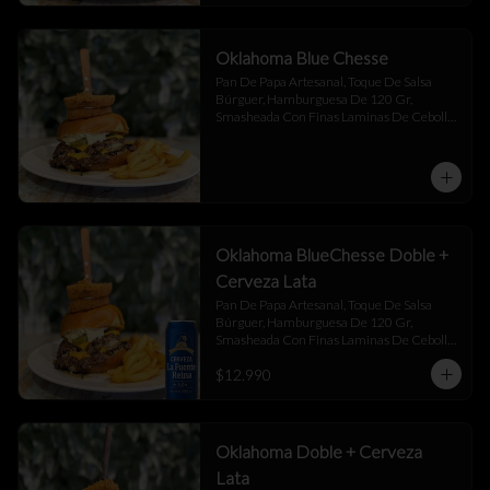
Oklahoma Blue Chesse
Pan De Papa Artesanal, Toque De Salsa 
Búrguer, Hamburguesa De 120 Gr, 
Smasheada Con Finas Laminas De Cebolla 
Blanca,  Queso Cheddar ,  Blue Chesse , 
Jalapeño Y Toque De Salsa Búrguer .
Oklahoma BlueChesse Doble +
Cerveza Lata
Pan De Papa Artesanal, Toque De Salsa 
Búrguer, Hamburguesa De 120 Gr, 
Smasheada Con Finas Laminas De Cebolla 
Blanca,  Queso Cheddar ,  Blue Chesse , 
$12.990
Jalapeño Y Toque De Salsa Búrguer .
Oklahoma Doble + Cerveza
Lata