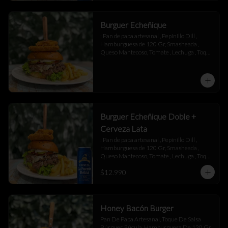
Burguer Echeñique
: Pan de papa artesanal , Pepinillo Dill , 
Hamburguesa de 120 Gr, Smasheada , 
Queso Mantecoso, Tomate , Lechuga , Toque 
de Mayonesa.
Burguer Echeñique Doble +
Cerveza Lata
: Pan de papa artesanal , Pepinillo Dill , 
Hamburguesa de 120 Gr, Smasheada , 
Queso Mantecoso, Tomate , Lechuga , Toque 
de Mayonesa.
$12.990
Honey Bacón Burger
Pan De Papa Artesanal, Toque De Salsa 
Búrguer, Rúcula, Hamburguesa De 120 Gr , 