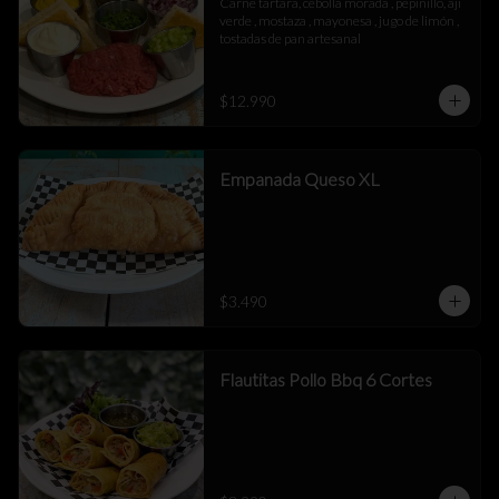
Carne tartara, cebolla morada , pepinillo, aji 
verde , mostaza , mayonesa , jugo de limón , 
tostadas de pan artesanal
$12.990
Empanada Queso XL
$3.490
Flautitas Pollo Bbq 6 Cortes