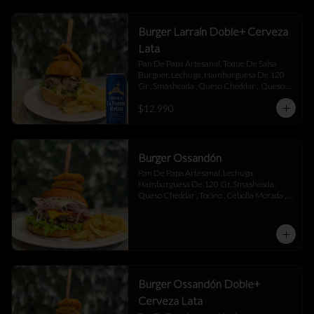
Burger Larraín Doble+ Cerveza
Lata
Pan De Papa Artesanal, Toque De Salsa 
Búrguer, Lechuga, Hamburguesa De 120 
Gr , Smasheada , Queso Cheddar ,  Queso 
Mantecoso , Tocino ,Salsa BBQ, 
$12.990
Champiñones Salteados , Toque De 
Mayonesa.
Burger Ossandón
Pan De Papa Artesanal, Lechuga, 
Hamburguesa De 120 Gr, Smasheada , 
Queso Cheddar , Tocino , Cebolla Morada , 
Toque De Mayonesa.
Burger Ossandón Doble+
Cerveza Lata