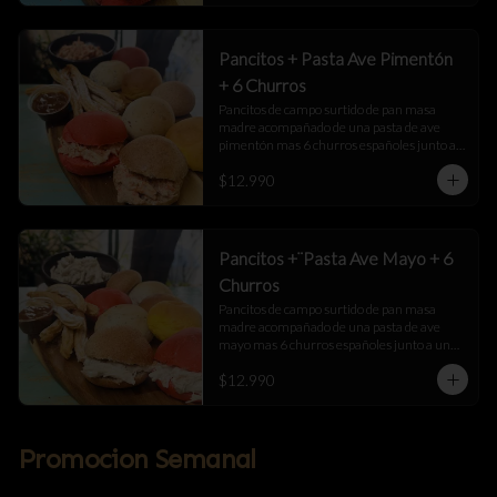
Pancitos + Pasta Ave Pimentón
+ 6 Churros
Pancitos de campo surtido de pan masa 
madre acompañado de una pasta de ave 
pimentón mas 6 churros españoles junto a 
una salsa de manjar
$12.990
Pancitos +¨Pasta Ave Mayo + 6
Churros
Pancitos de campo surtido de pan masa 
madre acompañado de una pasta de ave 
mayo mas 6 churros españoles junto a una 
salsa de manjar
$12.990
Promocion Semanal