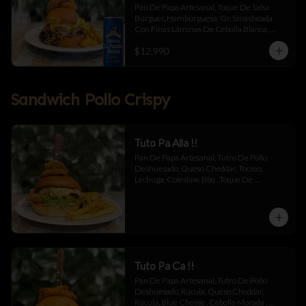
Pan De Papa Artesanal, Toque De Salsa 
Búrguer, Hamburguesa  Gr, Smasheada 
Con Finas Láminas De Cebolla Blanca, 
Queso Cheddar Y Toque De Salsa Búrguer.
$12.990
Sandwich Pollo Crispy
Tuto Pa Alla !!
Pan De Papa Artesanal, Tutro De Pollo 
Deshuesado, Queso Cheddar, Tocino, 
Lechuga, Coleslaw, Bbq , Toque De 
Mayonesa.
Tuto Pa Ca !!
Pan De Papa Artesanal, Tutro De Pollo 
Deshuesado, Rúcula, Queso Cheddar, 
Rúcula, Blue Chesse , Cebolla Morada , 