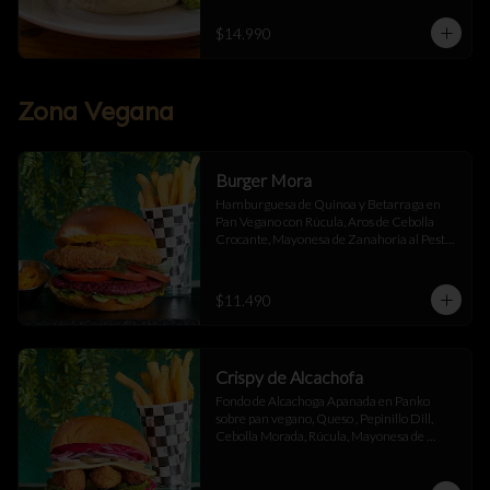
$14.990
Zona Vegana
Burger Mora
Hamburguesa de Quinoa y Betarraga en 
Pan Vegano con Rúcula, Aros de Cebolla 
Crocante, Mayonesa de Zanahoria al Pesto, 
Tomate Fresco y Ají Oro Acompañado de 
Papas Fritas
$11.490
Crispy de Alcachofa
Fondo de Alcachoga Apanada en Panko 
sobre pan vegano, Queso , Pepinillo Dill, 
Cebolla Morada, Rúcula, Mayonesa de 
Betarraga con Ajo Asado , acompañado de 
papas fritas.