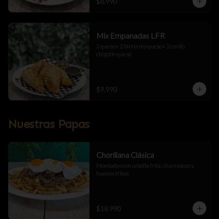
$8.990
Mix Empanadas LFR
2 queso+ 2 birria res queso+ 2 cerdo 
chipotle queso
$9.990
Nuestras Papas
Chorillana Clásica
Montadas con cebolla frita, churrascos y 
huevos fritos
$18.990