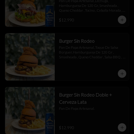
Pan De Papa Artesanal, Lechuga, 
Hamburguesa De 120 Gr, Smasheada , 
Queso Cheddar , Tocino , Cebolla Morada , 
Toque De Mayonesa.
$12.990
Burger Sin Rodeo
Pan De Papa Artesanal, Toque De Salsa 
Búrguer, Hamburguesa De 120 Gr , 
Smasheada , Queso Cheddar , Salsa BBQ ,  
Láminas De Tocino , Aros De Cebolla,  
Toque De Salsa Búrguer.
Burger Sin Rodeo Doble +
Cerveza Lata
Pan De Papa Artesanal.
$12.990