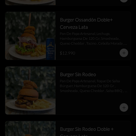
Burger Ossandón Doble+
Cerveza Lata
Pan De Papa Artesanal, Lechuga, 
Hamburguesa De 120 Gr, Smasheada , 
Queso Cheddar , Tocino , Cebolla Morada , 
Toque De Mayonesa.
$12.990
Burger Sin Rodeo
Pan De Papa Artesanal, Toque De Salsa 
Búrguer, Hamburguesa De 120 Gr , 
Smasheada , Queso Cheddar , Salsa BBQ ,  
Láminas De Tocino , Aros De Cebolla,  
Toque De Salsa Búrguer.
Burger Sin Rodeo Doble +