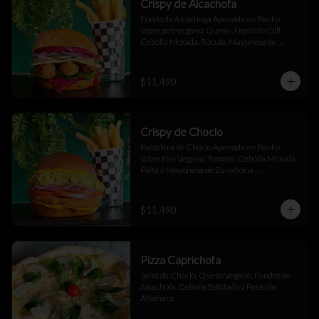
Crispy de Alcachofa
Fondo de Alcachoga Apanada en Panko 
sobre pan vegano, Queso , Pepinillo Dill, 
Cebolla Morada, Rúcula, Mayonesa de 
Betarraga con Ajo Asado , acompañado de 
papas fritas.
$11.490
Crispy de Choclo
Pastelera de Choclo Apanada en Panko 
sobre Pan Vegano, Tomate, Cebolla Morada, 
Palta y Mayonesa de Zanahoria , 
acompañada de papas fritas.
$11.490
Pizza Caprichofa
Salsa de Choclo, Queso Vegano, Fondos de 
Alcachofa, Cebolla Estofada y Pesto de 
Albahaca.