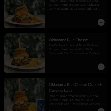
Pan De Papa Artesanal, Toque De Salsa 
Búrguer, Hamburguesa  Gr, Smasheada 
Con Finas Láminas De Cebolla Blanca, 
Queso Cheddar.
Oklahoma Blue Chesse
Pan De Papa Artesanal, Toque De Salsa 
Búrguer, Hamburguesa De 120 Gr, 
Smasheada Con Finas Laminas De Cebolla 
Blanca,  Queso Cheddar ,  Blue Chesse , 
Jalapeño Y Toque De Salsa Búrguer .
Oklahoma BlueChesse Doble +
Cerveza Lata
Pan De Papa Artesanal, Toque De Salsa 
Búrguer, Hamburguesa De 120 Gr, 
Smasheada Con Finas Laminas De Cebolla 
Blanca,  Queso Cheddar ,  Blue Chesse , 