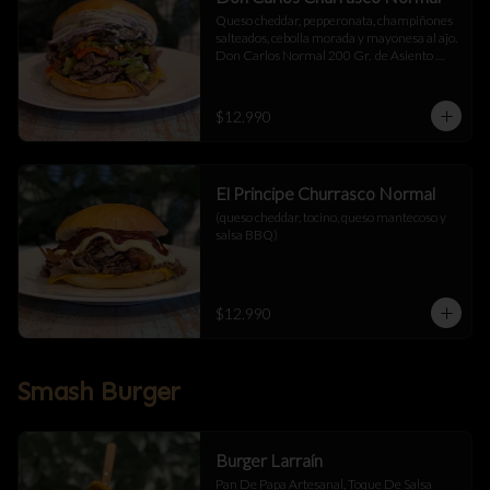
Queso cheddar, pepperonata, champiñones 
salteados, cebolla morada y mayonesa al ajo.  
Don Carlos Normal 200 Gr.  de Asiento 
Cortado a Cuchillo.
$12.990
El Principe Churrasco Normal
(queso cheddar, tocino, queso mantecoso y 
salsa BBQ)
$12.990
Smash Burger
Burger Larraín
Pan De Papa Artesanal, Toque De Salsa 