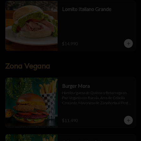
Lomito Italiano Grande
$14.990
Zona Vegana
Burger Mora
Hamburguesa de Quinoa y Betarraga en 
Pan Vegano con Rúcula, Aros de Cebolla 
Crocante, Mayonesa de Zanahoria al Pesto, 
Tomate Fresco y Ají Oro Acompañado de 
Papas Fritas
$11.490