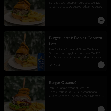
Búrguer, Lechuga, Hamburguesa De 120 
Gr , Smasheada , Queso Cheddar ,  Queso 
Mantecoso , Tocino ,Salsa BBQ, 
Champiñones Salteados , Toque De 
Mayonesa.
Burger Larraín Doble+ Cerveza
Lata
Pan De Papa Artesanal, Toque De Salsa 
Búrguer, Lechuga, Hamburguesa De 120 
Gr , Smasheada , Queso Cheddar ,  Queso 
Mantecoso , Tocino ,Salsa BBQ, 
$12.990
Champiñones Salteados , Toque De 
Mayonesa.
Burger Ossandón
Pan De Papa Artesanal, Lechuga, 
Hamburguesa De 120 Gr, Smasheada , 
Queso Cheddar , Tocino , Cebolla Morada , 
Toque De Mayonesa.