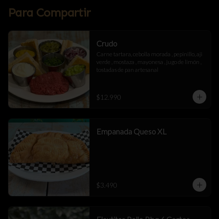
Para Compartir
Crudo
Carne tartara, cebolla morada , pepinillo, aji 
verde , mostaza , mayonesa , jugo de limón , 
tostadas de pan artesanal
$12.990
Empanada Queso XL
$3.490