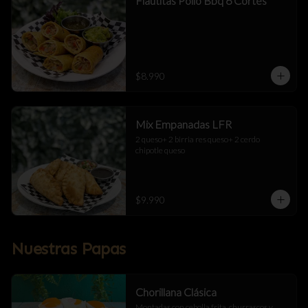
Flautitas Pollo Bbq 6 Cortes
$8.990
Mix Empanadas LFR
2 queso+ 2 birria res queso+ 2 cerdo 
chipotle queso
$9.990
Nuestras Papas
Chorillana Clásica
Montadas con cebolla frita, churrascos y 