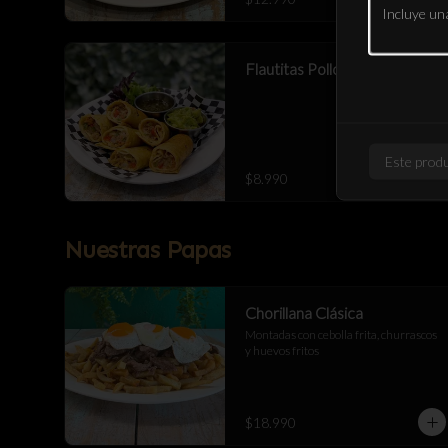
Flautitas Pollo Bbq 6 Cortes
Este produ
$8.990
Nuestras Papas
Chorillana Clásica
Montadas con cebolla frita, churrascos 
y huevos fritos
$18.990