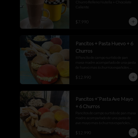
Churro Relleno Nutella + Chocolate 
Caliente
$7.990
Pancitos + Pasta Huevo + 6
Churros
8 Pancito de campo surtido de pan 
masa madre acompañado de una pasta 
de huevo mas 6 churros españoles 
junto a una salsa de manjar
$12.990
Pancitos +¨Pasta Ave Mayo
+ 6 Churros
Pancitos de campo surtido de pan masa 
madre acompañado de una pasta de 
ave mayo mas 6 churros españoles 
junto a una salsa de manjar
$12.990