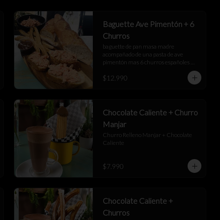
Baguette Ave Pimentón + 6
Churros
baguette de pan masa madre 
acompañado de una pasta de ave 
pimentón mas 6 churros españoles 
junto a una salsa de manjar
$12.990
Chocolate Caliente + Churro
Manjar
Churro Relleno Manjar + Chocolate 
Caliente
$7.990
Chocolate Caliente +
Churros