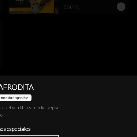
$14.990
 AFRODITA
 no esta disponible
Empanada Queso XL
ga, bebida litro y medio pepsi
jo
nes especiales
$3.490