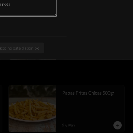
Mix Empanadas LFR
2 queso+ 2 birria res queso+ 2 cerdo 
chipotle queso
cto no esta disponible
$9.990
Papas Fritas Chicas 500gr
$6.990