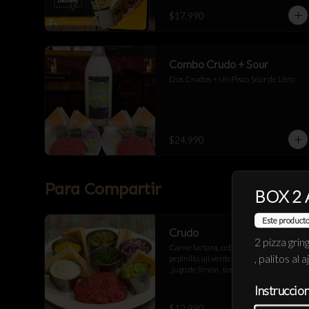
$17.990
Combo Crudo + Sour
Dos Crudos + Un Pisco Sour de Litro
$24.990
Para Compartir
BOX 2
Este producto
Crudo
2 pizza grin
Carne tartara, cebolla morada , 
, palitos al a
pepinillo, aji verde , mostaza , mayonesa 
, jugo de limón , tostadas de pan 
artesanal
Instruccio
$12.990