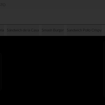
USTO
ría
Sándwich de la Casa
Smash Burger
Sandwich Pollo Crispy