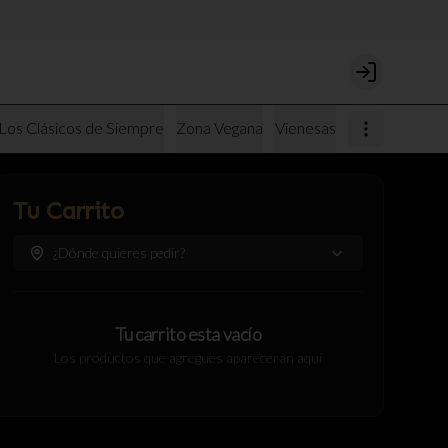
Login
Los Clásicos de Siempre
Zona Vegana
Vienesas
Tu Carrito
¿Dónde quieres pedir?
Tu carrito esta vacío
Los productos que agregues aparecerán aquí