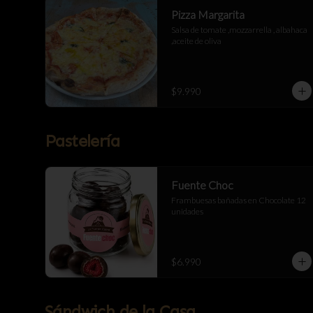
Pizza Margarita
Salsa de tomate ,mozzarrella , albahaca 
,aceite de oliva
$9.990
Pastelería
Fuente Choc
Frambuesas bañadas en Chocolate 12 
unidades
$6.990
Sándwich de la Casa