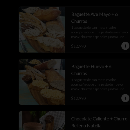
Baguette Ave Mayo + 6
Churros
1 baguette de pan masa madre 
acompañado de una pasta de ave mayo 
mas 6 churros españoles junto a una 
salsa de manjar
$12.990
Baguette Huevo + 6
Churros
1 baguette de pan masa madre 
acompañado de una pasta de huevo 
mas 6 churros españoles junto a una 
salsa de manjar
$12.990
Chocolate Caliente + Churro
Relleno Nutella