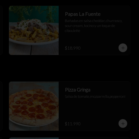
Papas La Fuente
Bañadas en salsa cheddar, churrasco, 
sour cream, tocino y un toque de 
ciboulette
$18.990
Pizza Gringa
Salsa de tomate,mozzarrella,pepperoni
$11.990