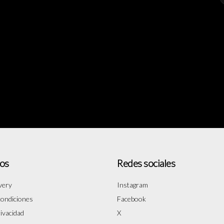
os
Redes sociales
very
Instagram
condiciones
Facebook
rivacidad
X