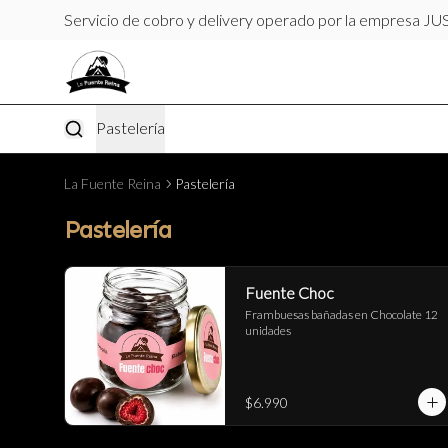
Servicio de cobro y delivery operado por la empresa J
Pastelería
La Fuente Reina
Pastelería
Pastelería
Fuente Choc
Frambuesas bañadas en Chocolate 12 
unidades
$6.990