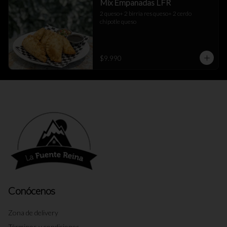
Mix Empanadas LFR
2 queso+ 2 birria res queso+ 2 cerdo 
chipotle queso
$9.990
Conócenos
Zona de delivery
Términos y condiciones