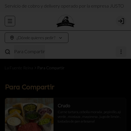
Servicio de cobro y delivery operado por la empresa JUSTO
Abrir menu de navegación
Login
¿Dónde quieres pedir?
Para Compartir
La Fuente Reina
Para Compartir
Para Compartir
Crudo
Carne tartara, cebolla morada , pepinillo, aji 
verde , mostaza , mayonesa , jugo de limón , 
tostadas de pan artesanal