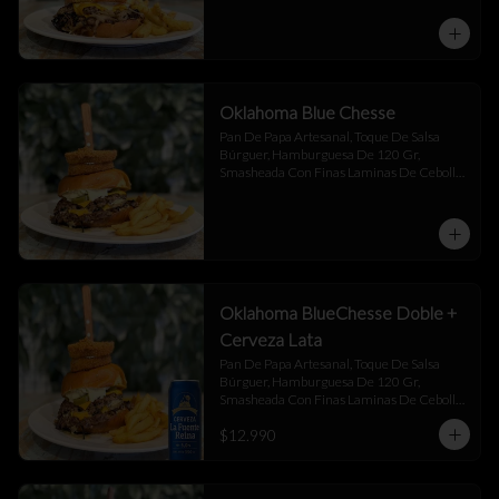
Oklahoma Blue Chesse
Pan De Papa Artesanal, Toque De Salsa 
Búrguer, Hamburguesa De 120 Gr, 
Smasheada Con Finas Laminas De Cebolla 
Blanca,  Queso Cheddar ,  Blue Chesse , 
Jalapeño Y Toque De Salsa Búrguer .
Oklahoma BlueChesse Doble +
Cerveza Lata
Pan De Papa Artesanal, Toque De Salsa 
Búrguer, Hamburguesa De 120 Gr, 
Smasheada Con Finas Laminas De Cebolla 
Blanca,  Queso Cheddar ,  Blue Chesse , 
$12.990
Jalapeño Y Toque De Salsa Búrguer .