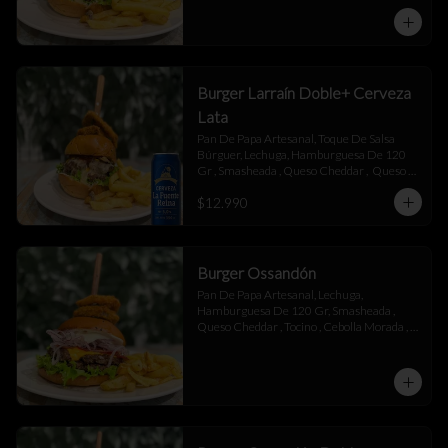
Mayonesa.
Burger Larraín Doble+ Cerveza
Lata
Pan De Papa Artesanal, Toque De Salsa 
Búrguer, Lechuga, Hamburguesa De 120 
Gr , Smasheada , Queso Cheddar ,  Queso 
Mantecoso , Tocino ,Salsa BBQ, 
$12.990
Champiñones Salteados , Toque De 
Mayonesa.
Burger Ossandón
Pan De Papa Artesanal, Lechuga, 
Hamburguesa De 120 Gr, Smasheada , 
Queso Cheddar , Tocino , Cebolla Morada , 
Toque De Mayonesa.