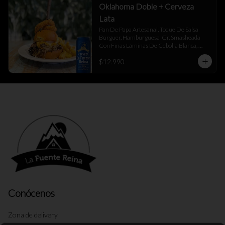
Oklahoma Doble + Cerveza
Lata
Pan De Papa Artesanal, Toque De Salsa 
Búrguer, Hamburguesa  Gr, Smasheada 
Con Finas Láminas De Cebolla Blanca, 
Queso Cheddar Y Toque De Salsa Búrguer.
$12.990
Conócenos
Zona de delivery