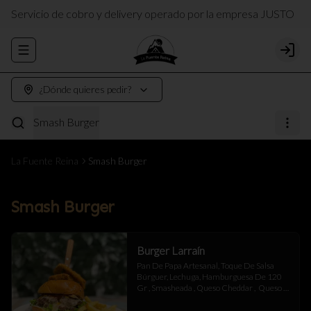
Servicio de cobro y delivery operado por la empresa JUSTO
Abrir menu de navegación
Login
¿Dónde quieres pedir?
Smash Burger
La Fuente Reina
Smash Burger
Smash Burger
Burger Larraín
Pan De Papa Artesanal, Toque De Salsa 
Búrguer, Lechuga, Hamburguesa De 120 
Gr , Smasheada , Queso Cheddar ,  Queso 
Mantecoso , Tocino ,Salsa BBQ, 
Champiñones Salteados , Toque De 