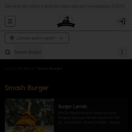
Servicio de cobro y delivery operado por la empresa JUSTO
Abrir menu de navegación
Login
¿Dónde quieres pedir?
Smash Burger
La Fuente Reina
Smash Burger
Smash Burger
Burger Larraín
Pan De Papa Artesanal, Toque De Salsa 
Búrguer, Lechuga, Hamburguesa De 120 
Gr , Smasheada , Queso Cheddar ,  Queso 
Mantecoso , Tocino ,Salsa BBQ, 
Champiñones Salteados , Toque De 