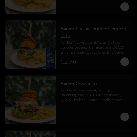
Mayonesa.
Burger Larraín Doble+ Cerveza
Lata
Pan De Papa Artesanal, Toque De Salsa 
Búrguer, Lechuga, Hamburguesa De 120 
Gr , Smasheada , Queso Cheddar ,  Queso 
Mantecoso , Tocino ,Salsa BBQ, 
$12.990
Champiñones Salteados , Toque De 
Mayonesa.
Burger Ossandón
Pan De Papa Artesanal, Lechuga, 
Hamburguesa De 120 Gr, Smasheada , 
Queso Cheddar , Tocino , Cebolla Morada , 
Toque De Mayonesa.