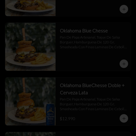
Oklahoma Blue Chesse
Pan De Papa Artesanal, Toque De Salsa 
Búrguer, Hamburguesa De 120 Gr, 
Smasheada Con Finas Laminas De Cebolla 
Blanca,  Queso Cheddar ,  Blue Chesse , 
Jalapeño Y Toque De Salsa Búrguer .
Oklahoma BlueChesse Doble +
Cerveza Lata
Pan De Papa Artesanal, Toque De Salsa 
Búrguer, Hamburguesa De 120 Gr, 
Smasheada Con Finas Laminas De Cebolla 
Blanca,  Queso Cheddar ,  Blue Chesse , 
$12.990
Jalapeño Y Toque De Salsa Búrguer .