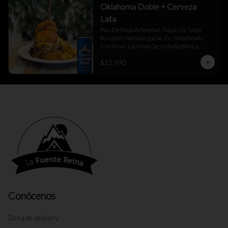
Oklahoma Doble + Cerveza
Lata
Pan De Papa Artesanal, Toque De Salsa 
Búrguer, Hamburguesa  Gr, Smasheada 
Con Finas Láminas De Cebolla Blanca, 
Queso Cheddar Y Toque De Salsa Búrguer.
$12.990
Conócenos
Zona de delivery