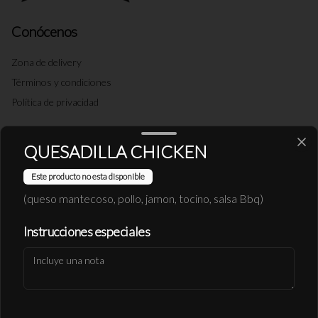
Conócenos
Zona de delivery
Términos y condiciones
Política de privacidad
Redes sociales
QUESADILLA CHICKEN
Instagram
Este producto no esta disponible
Facebook
(queso mantecoso, pollo, jamon, tocino, salsa Bbq)
X
Instrucciones especiales
Mi cuenta
Pedir
Iniciar sesión