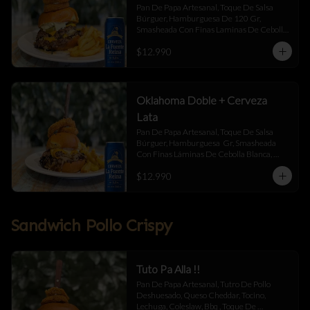
Pan De Papa Artesanal, Toque De Salsa 
Búrguer, Hamburguesa De 120 Gr, 
Smasheada Con Finas Laminas De Cebolla 
Blanca,  Queso Cheddar ,  Blue Chesse , 
$12.990
Jalapeño Y Toque De Salsa Búrguer .
Oklahoma Doble + Cerveza
Lata
Pan De Papa Artesanal, Toque De Salsa 
Búrguer, Hamburguesa  Gr, Smasheada 
Con Finas Láminas De Cebolla Blanca, 
Queso Cheddar Y Toque De Salsa Búrguer.
$12.990
Sandwich Pollo Crispy
Tuto Pa Alla !!
Pan De Papa Artesanal, Tutro De Pollo 
Deshuesado, Queso Cheddar, Tocino, 
Lechuga, Coleslaw, Bbq , Toque De 