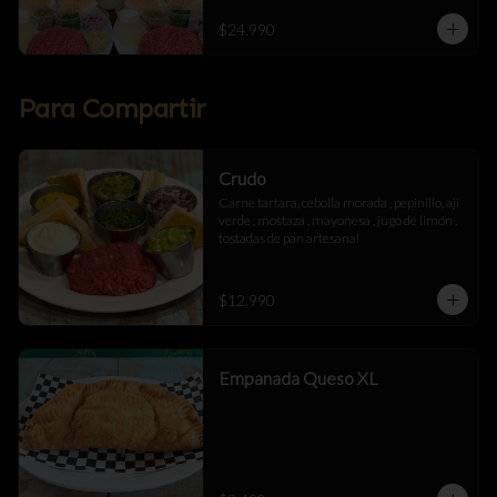
$24.990
Para Compartir
Crudo
Carne tartara, cebolla morada , pepinillo, aji 
verde , mostaza , mayonesa , jugo de limón , 
tostadas de pan artesanal
$12.990
Empanada Queso XL