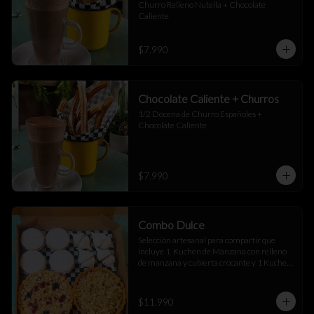
Churro Relleno Nutella + Chocolate 
Caliente
$7.990
Chocolate Caliente + Churros
1/2 Docena de Churro Españoles + 
Chocolate Caliente
$7.990
Combo Dulce
Selección artesanal para compartir que 
incluye 1  Kuchen de Manzana con relleno 
de manzana y cubierta crocante y 1 Kuchen 
Sureño con suave crema de vainilla y frutos 
rojos, 4 merenguitos rellenos de manjar y 4 
alfajores de maicena rellenos de manjar
$11.990