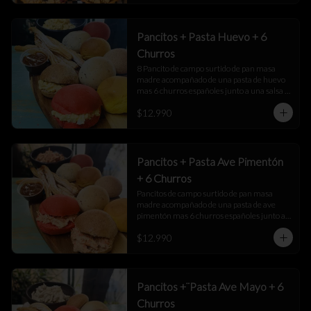
Pancitos + Pasta Huevo + 6
Churros
8 Pancito de campo surtido de pan masa 
madre acompañado de una pasta de huevo 
mas 6 churros españoles junto a una salsa 
de manjar
$12.990
Pancitos + Pasta Ave Pimentón
+ 6 Churros
Pancitos de campo surtido de pan masa 
madre acompañado de una pasta de ave 
pimentón mas 6 churros españoles junto a 
una salsa de manjar
$12.990
Pancitos +¨Pasta Ave Mayo + 6
Churros