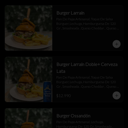
Burger Larraín
Pan De Papa Artesanal, Toque De Salsa 
Búrguer, Lechuga, Hamburguesa De 120 
Gr , Smasheada , Queso Cheddar ,  Queso 
Mantecoso , Tocino ,Salsa BBQ, 
Champiñones Salteados , Toque De 
Mayonesa.
Burger Larraín Doble+ Cerveza
Lata
Pan De Papa Artesanal, Toque De Salsa 
Búrguer, Lechuga, Hamburguesa De 120 
Gr , Smasheada , Queso Cheddar ,  Queso 
Mantecoso , Tocino ,Salsa BBQ, 
$12.990
Champiñones Salteados , Toque De 
Mayonesa.
Burger Ossandón
Pan De Papa Artesanal, Lechuga, 
Hamburguesa De 120 Gr, Smasheada , 