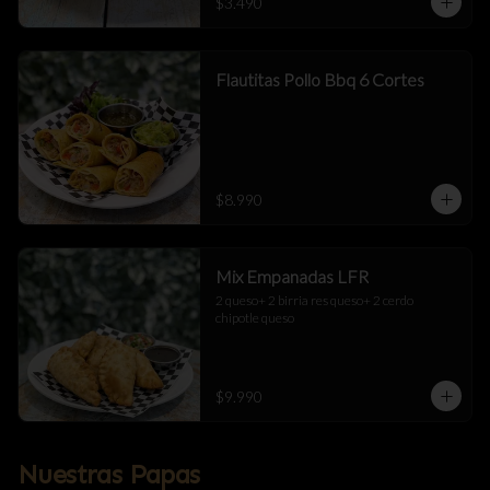
$3.490
Flautitas Pollo Bbq 6 Cortes
$8.990
Mix Empanadas LFR
2 queso+ 2 birria res queso+ 2 cerdo 
chipotle queso
$9.990
Nuestras Papas