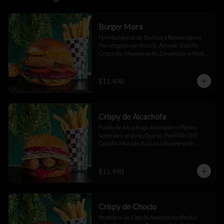
Burger Mora
Hamburguesa de Quinoa y Betarraga en 
Pan Vegano con Rúcula, Aros de Cebolla 
Crocante, Mayonesa de Zanahoria al Pesto, 
Tomate Fresco y Ají Oro Acompañado de 
Papas Fritas
$11.490
Crispy de Alcachofa
Fondo de Alcachoga Apanada en Panko 
sobre pan vegano, Queso , Pepinillo Dill, 
Cebolla Morada, Rúcula, Mayonesa de 
Betarraga con Ajo Asado , acompañado de 
papas fritas.
$11.490
Crispy de Choclo
Pastelera de Choclo Apanada en Panko 