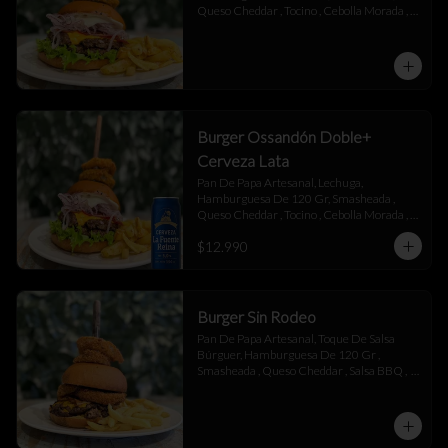
Queso Cheddar , Tocino , Cebolla Morada , 
Toque De Mayonesa.
Burger Ossandón Doble+
Cerveza Lata
Pan De Papa Artesanal, Lechuga, 
Hamburguesa De 120 Gr, Smasheada , 
Queso Cheddar , Tocino , Cebolla Morada , 
Toque De Mayonesa.
$12.990
Burger Sin Rodeo
Pan De Papa Artesanal, Toque De Salsa 
Búrguer, Hamburguesa De 120 Gr , 
Smasheada , Queso Cheddar , Salsa BBQ ,  
Láminas De Tocino , Aros De Cebolla,  
Toque De Salsa Búrguer.