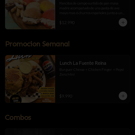
Pancitos de campo surtido de pan masa 
madre acompañado de una pasta de ave 
mayo mas 6 churros españoles junto a una 
salsa de manjar
$12.990
Promocion Semanal
Lunch La Fuente Reina
Burguer Chesse + Chicken Finger  + Pepsi 
Zero Mini
$9.990
Combos