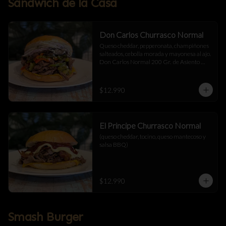
Sándwich de la Casa
Don Carlos Churrasco Normal
Queso cheddar, pepperonata, champiñones 
salteados, cebolla morada y mayonesa al ajo.  
Don Carlos Normal 200 Gr.  de Asiento 
Cortado a Cuchillo.
$12.990
El Principe Churrasco Normal
(queso cheddar, tocino, queso mantecoso y 
salsa BBQ)
$12.990
Smash Burger