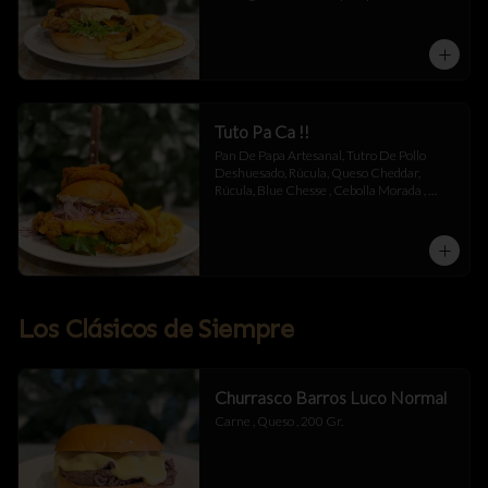
Mayonesa.
Tuto Pa Ca !!
Pan De Papa Artesanal, Tutro De Pollo 
Deshuesado, Rúcula, Queso Cheddar, 
Rúcula, Blue Chesse , Cebolla Morada , 
Mermelada De Tocino , Salsa Alioli De 
Chipotle Y Miel .
Los Clásicos de Siempre
Churrasco Barros Luco Normal
Carne , Queso , 200 Gr.