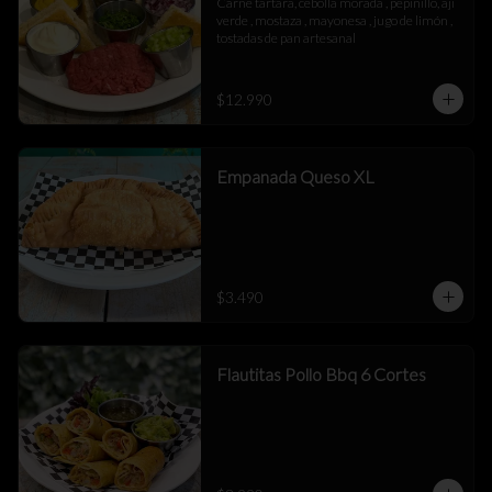
Carne tartara, cebolla morada , pepinillo, aji 
verde , mostaza , mayonesa , jugo de limón , 
tostadas de pan artesanal
$12.990
Empanada Queso XL
$3.490
Flautitas Pollo Bbq 6 Cortes