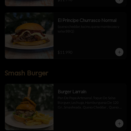
El Principe Churrasco Normal
(queso cheddar, tocino, queso mantecoso y 
salsa BBQ)
$11.990
Smash Burger
Burger Larraín
Pan De Papa Artesanal, Toque De Salsa 
Búrguer, Lechuga, Hamburguesa De 120 
Gr , Smasheada , Queso Cheddar ,  Queso 
Mantecoso , Tocino ,Salsa BBQ, 
Champiñones Salteados , Toque De 
Mayonesa.