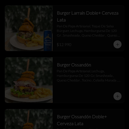
Burger Larraín Doble+ Cerveza
Lata
Pan De Papa Artesanal, Toque De Salsa 
Búrguer, Lechuga, Hamburguesa De 120 
Gr , Smasheada , Queso Cheddar ,  Queso 
Mantecoso , Tocino ,Salsa BBQ, 
$12.990
Champiñones Salteados , Toque De 
Mayonesa.
Burger Ossandón
Pan De Papa Artesanal, Lechuga, 
Hamburguesa De 120 Gr, Smasheada , 
Queso Cheddar , Tocino , Cebolla Morada , 
Toque De Mayonesa.
Burger Ossandón Doble+
Cerveza Lata