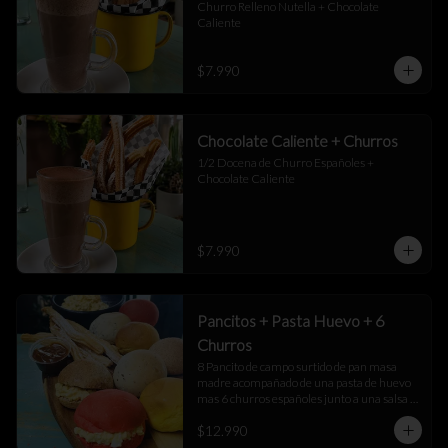
Churro Relleno Nutella + Chocolate 
Caliente
$7.990
Chocolate Caliente + Churros
1/2 Docena de Churro Españoles + 
Chocolate Caliente
$7.990
Pancitos + Pasta Huevo + 6
Churros
8 Pancito de campo surtido de pan masa 
madre acompañado de una pasta de huevo 
mas 6 churros españoles junto a una salsa 
de manjar
$12.990