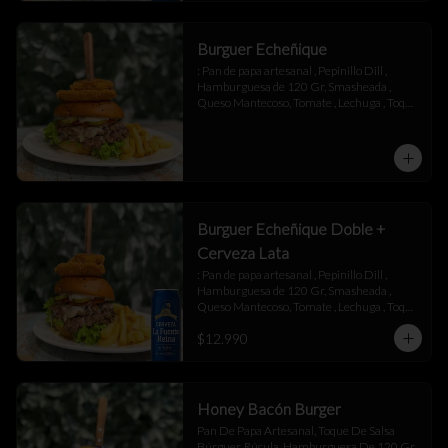
Burguer Echeñique
: Pan de papa artesanal , Pepinillo Dill , 
Hamburguesa de 120 Gr, Smasheada , 
Queso Mantecoso, Tomate , Lechuga , Toque 
de Mayonesa.
Burguer Echeñique Doble +
Cerveza Lata
: Pan de papa artesanal , Pepinillo Dill , 
Hamburguesa de 120 Gr, Smasheada , 
Queso Mantecoso, Tomate , Lechuga , Toque 
de Mayonesa.
$12.990
Honey Bacón Burger
Pan De Papa Artesanal, Toque De Salsa 
Búrguer, Rúcula, Hamburguesa De 120 Gr , 