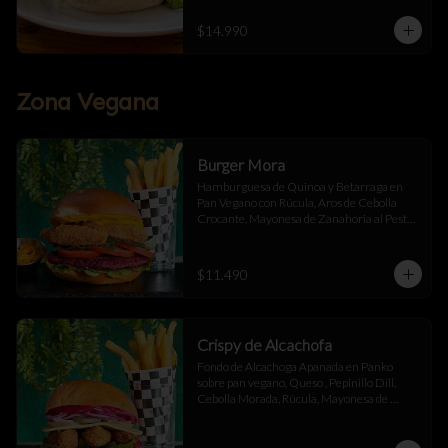
$14.990
Zona Vegana
Burger Mora
Hamburguesa de Quinoa y Betarraga en 
Pan Vegano con Rúcula, Aros de Cebolla 
Crocante, Mayonesa de Zanahoria al Pesto, 
Tomate Fresco y Ají Oro Acompañado de 
Papas Fritas
$11.490
Crispy de Alcachofa
Fondo de Alcachoga Apanada en Panko 
sobre pan vegano, Queso , Pepinillo Dill, 
Cebolla Morada, Rúcula, Mayonesa de 
Betarraga con Ajo Asado , acompañado de 
papas fritas.