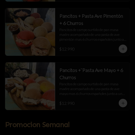
Pancitos + Pasta Ave Pimentón
+ 6 Churros
Pancitos de campo surtido de pan masa 
madre acompañado de una pasta de ave 
pimentón mas 6 churros españoles junto a 
una salsa de manjar
$12.990
Pancitos +¨Pasta Ave Mayo + 6
Churros
Pancitos de campo surtido de pan masa 
madre acompañado de una pasta de ave 
mayo mas 6 churros españoles junto a una 
salsa de manjar
$12.990
Promocion Semanal