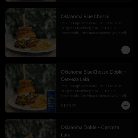
Oklahoma Blue Chesse
Pan De Papa Artesanal, Toque De Salsa 
Búrguer, Hamburguesa De 120 Gr, 
Smasheada Con Finas Laminas De Cebolla 
Blanca,  Queso Cheddar ,  Blue Chesse , 
Jalapeño Y Toque De Salsa Búrguer .
Oklahoma BlueChesse Doble +
Cerveza Lata
Pan De Papa Artesanal, Toque De Salsa 
Búrguer, Hamburguesa De 120 Gr, 
Smasheada Con Finas Laminas De Cebolla 
Blanca,  Queso Cheddar ,  Blue Chesse , 
$12.990
Jalapeño Y Toque De Salsa Búrguer .
Oklahoma Doble + Cerveza
Lata