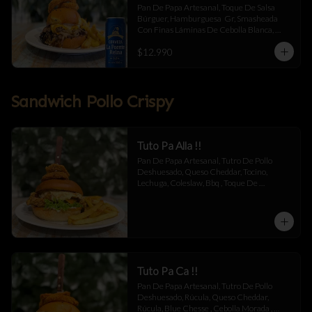
Pan De Papa Artesanal, Toque De Salsa 
Búrguer, Hamburguesa  Gr, Smasheada 
Con Finas Láminas De Cebolla Blanca, 
Queso Cheddar Y Toque De Salsa Búrguer.
$12.990
Sandwich Pollo Crispy
Tuto Pa Alla !!
Pan De Papa Artesanal, Tutro De Pollo 
Deshuesado, Queso Cheddar, Tocino, 
Lechuga, Coleslaw, Bbq , Toque De 
Mayonesa.
Tuto Pa Ca !!
Pan De Papa Artesanal, Tutro De Pollo 
Deshuesado, Rúcula, Queso Cheddar, 
Rúcula, Blue Chesse , Cebolla Morada , 