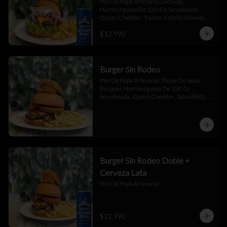
Pan De Papa Artesanal, Lechuga, 
Hamburguesa De 120 Gr, Smasheada , 
Queso Cheddar , Tocino , Cebolla Morada , 
Toque De Mayonesa.
$12.990
Burger Sin Rodeo
Pan De Papa Artesanal, Toque De Salsa 
Búrguer, Hamburguesa De 120 Gr , 
Smasheada , Queso Cheddar , Salsa BBQ ,  
Láminas De Tocino , Aros De Cebolla,  
Toque De Salsa Búrguer.
Burger Sin Rodeo Doble +
Cerveza Lata
Pan De Papa Artesanal.
$12.990