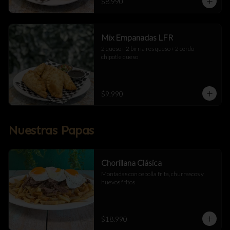
$8.990
Mix Empanadas LFR
2 queso+ 2 birria res queso+ 2 cerdo 
chipotle queso
$9.990
Nuestras Papas
Chorillana Clásica
Montadas con cebolla frita, churrascos y 
huevos fritos
$18.990