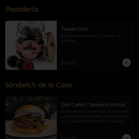
Pastelería
Fuente Choc
Frambuesas bañadas en Chocolate 12 
unidades
$6.990
Sándwich de la Casa
Don Carlos Churrasco Normal
Queso cheddar, pepperonata, champiñones 
salteados, cebolla morada y mayonesa al ajo.  
Don Carlos Normal 200 Gr.  de Asiento 
Cortado a Cuchillo.
$11.990