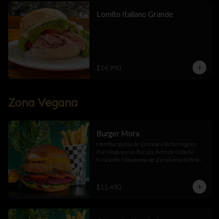
Lomito Italiano Grande
$14.990
Zona Vegana
Burger Mora
Hamburguesa de Quinoa y Betarraga en 
Pan Vegano con Rúcula, Aros de Cebolla 
Crocante, Mayonesa de Zanahoria al Pesto, 
Tomate Fresco y Ají Oro Acompañado de 
Papas Fritas
$11.490