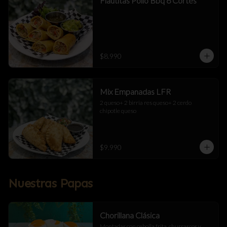
Flautitas Pollo Bbq 6 Cortes
$8.990
Mix Empanadas LFR
2 queso+ 2 birria res queso+ 2 cerdo 
chipotle queso
$9.990
Nuestras Papas
Chorillana Clásica
Montadas con cebolla frita, churrascos y 