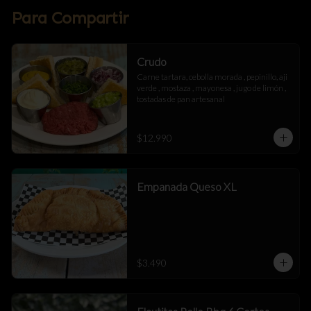
Para Compartir
Crudo
Carne tartara, cebolla morada , pepinillo, aji 
verde , mostaza , mayonesa , jugo de limón , 
tostadas de pan artesanal
$12.990
Empanada Queso XL
$3.490