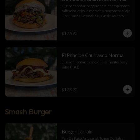
Queso cheddar, pepperonata, champiñones 
salteados, cebolla morada y mayonesa al ajo.  
Don Carlos Normal 200 Gr.  de Asiento 
Cortado a Cuchillo.
$12.990
El Principe Churrasco Normal
(queso cheddar, tocino, queso mantecoso y 
salsa BBQ)
$12.990
Smash Burger
Burger Larraín
Pan De Papa Artesanal, Toque De Salsa 