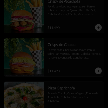
Crispy de Alcachofa
Fondo de Alcachoga Apanada en Panko 
sobre pan vegano, Queso , Pepinillo Dill, 
Cebolla Morada, Rúcula, Mayonesa de 
Betarraga con Ajo Asado , acompañado de 
papas fritas.
$11.490
Crispy de Choclo
Pastelera de Choclo Apanada en Panko 
sobre Pan Vegano, Tomate, Cebolla Morada, 
Palta y Mayonesa de Zanahoria , 
acompañada de papas fritas.
$11.490
Pizza Caprichofa
Salsa de Choclo, Queso Vegano, Fondos de 
Alcachofa, Cebolla Estofada y Pesto de 
Albahaca.