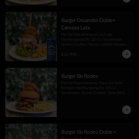
Burger Ossandón Doble+
Cerveza Lata
Pan De Papa Artesanal, Lechuga, 
Hamburguesa De 120 Gr, Smasheada , 
Queso Cheddar , Tocino , Cebolla Morada , 
Toque De Mayonesa.
$12.990
Burger Sin Rodeo
Pan De Papa Artesanal, Toque De Salsa 
Búrguer, Hamburguesa De 120 Gr , 
Smasheada , Queso Cheddar , Salsa BBQ ,  
Láminas De Tocino , Aros De Cebolla,  
Toque De Salsa Búrguer.
Burger Sin Rodeo Doble +