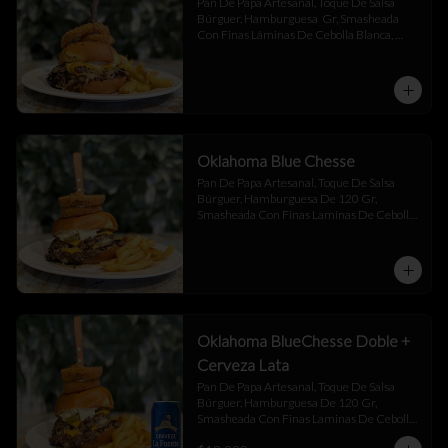
Pan De Papa Artesanal, Toque De Salsa 
Búrguer, Hamburguesa  Gr, Smasheada 
Con Finas Láminas De Cebolla Blanca, 
Queso Cheddar.
Oklahoma Blue Chesse
Pan De Papa Artesanal, Toque De Salsa 
Búrguer, Hamburguesa De 120 Gr, 
Smasheada Con Finas Laminas De Cebolla 
Blanca,  Queso Cheddar ,  Blue Chesse , 
Jalapeño Y Toque De Salsa Búrguer .
Oklahoma BlueChesse Doble +
Cerveza Lata
Pan De Papa Artesanal, Toque De Salsa 
Búrguer, Hamburguesa De 120 Gr, 
Smasheada Con Finas Laminas De Cebolla 
Blanca,  Queso Cheddar ,  Blue Chesse , 