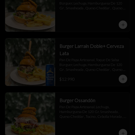
Búrguer, Lechuga, Hamburguesa De 120 
Gr , Smasheada , Queso Cheddar ,  Queso 
Mantecoso , Tocino ,Salsa BBQ, 
Champiñones Salteados , Toque De 
Mayonesa.
Burger Larraín Doble+ Cerveza
Lata
Pan De Papa Artesanal, Toque De Salsa 
Búrguer, Lechuga, Hamburguesa De 120 
Gr , Smasheada , Queso Cheddar ,  Queso 
Mantecoso , Tocino ,Salsa BBQ, 
$12.990
Champiñones Salteados , Toque De 
Mayonesa.
Burger Ossandón
Pan De Papa Artesanal, Lechuga, 
Hamburguesa De 120 Gr, Smasheada , 
Queso Cheddar , Tocino , Cebolla Morada , 
Toque De Mayonesa.