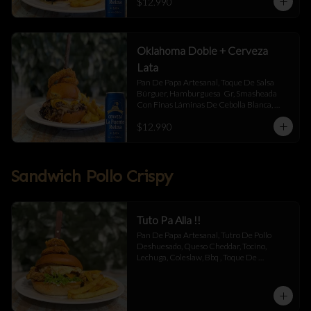
$12.990
Jalapeño Y Toque De Salsa Búrguer .
Oklahoma Doble + Cerveza
Lata
Pan De Papa Artesanal, Toque De Salsa 
Búrguer, Hamburguesa  Gr, Smasheada 
Con Finas Láminas De Cebolla Blanca, 
Queso Cheddar Y Toque De Salsa Búrguer.
$12.990
Sandwich Pollo Crispy
Tuto Pa Alla !!
Pan De Papa Artesanal, Tutro De Pollo 
Deshuesado, Queso Cheddar, Tocino, 
Lechuga, Coleslaw, Bbq , Toque De 
Mayonesa.