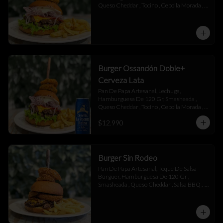
Queso Cheddar , Tocino , Cebolla Morada , 
Toque De Mayonesa.
Burger Ossandón Doble+
Cerveza Lata
Pan De Papa Artesanal, Lechuga, 
Hamburguesa De 120 Gr, Smasheada , 
Queso Cheddar , Tocino , Cebolla Morada , 
Toque De Mayonesa.
$12.990
Burger Sin Rodeo
Pan De Papa Artesanal, Toque De Salsa 
Búrguer, Hamburguesa De 120 Gr , 
Smasheada , Queso Cheddar , Salsa BBQ ,  
Láminas De Tocino , Aros De Cebolla,  
Toque De Salsa Búrguer.