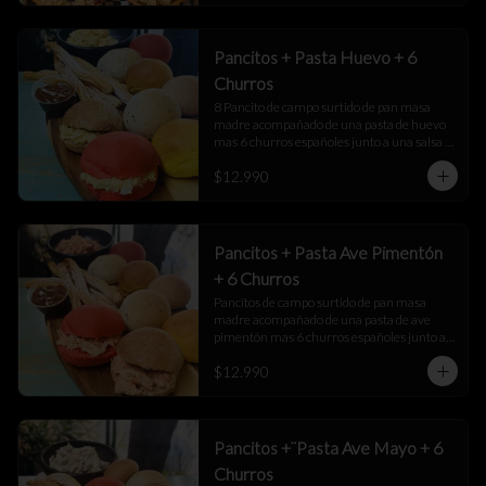
Pancitos + Pasta Huevo + 6
Churros
8 Pancito de campo surtido de pan masa 
madre acompañado de una pasta de huevo 
mas 6 churros españoles junto a una salsa 
de manjar
$12.990
Pancitos + Pasta Ave Pimentón
+ 6 Churros
Pancitos de campo surtido de pan masa 
madre acompañado de una pasta de ave 
pimentón mas 6 churros españoles junto a 
una salsa de manjar
$12.990
Pancitos +¨Pasta Ave Mayo + 6
Churros