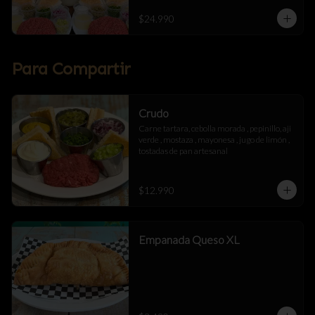
$24.990
Para Compartir
Crudo
Carne tartara, cebolla morada , pepinillo, aji 
verde , mostaza , mayonesa , jugo de limón , 
tostadas de pan artesanal
$12.990
Empanada Queso XL