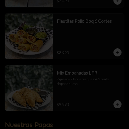
$3.490
Flautitas Pollo Bbq 6 Cortes
$8.990
Mix Empanadas LFR
2 queso+ 2 birria res queso+ 2 cerdo 
chipotle queso
$9.990
Nuestras Papas