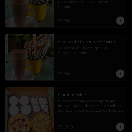
Churro Relleno Nutella + Chocolate 
Caliente
$7.990
Chocolate Caliente + Churros
1/2 Docena de Churro Españoles + 
Chocolate Caliente
$7.990
Combo Dulce
Selección artesanal para compartir que 
incluye 1  Kuchen de Manzana con relleno 
de manzana y cubierta crocante y 1 Kuchen 
Sureño con suave crema de vainilla y frutos 
rojos, 4 merenguitos rellenos de manjar y 4 
alfajores de maicena rellenos de manjar
$11.990