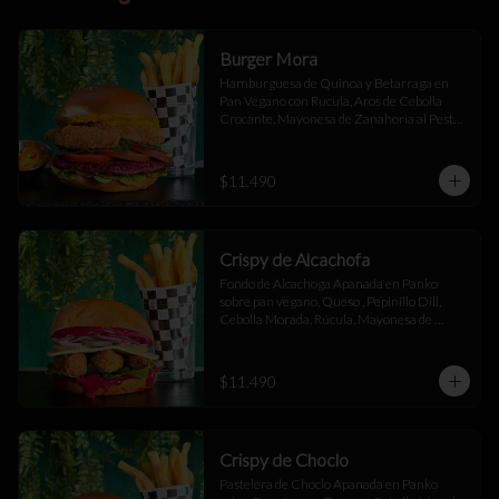
Burger Mora
Hamburguesa de Quinoa y Betarraga en 
Pan Vegano con Rúcula, Aros de Cebolla 
Crocante, Mayonesa de Zanahoria al Pesto, 
Tomate Fresco y Ají Oro Acompañado de 
Papas Fritas
$11.490
Crispy de Alcachofa
Fondo de Alcachoga Apanada en Panko 
sobre pan vegano, Queso , Pepinillo Dill, 
Cebolla Morada, Rúcula, Mayonesa de 
Betarraga con Ajo Asado , acompañado de 
papas fritas.
$11.490
Crispy de Choclo
Pastelera de Choclo Apanada en Panko 