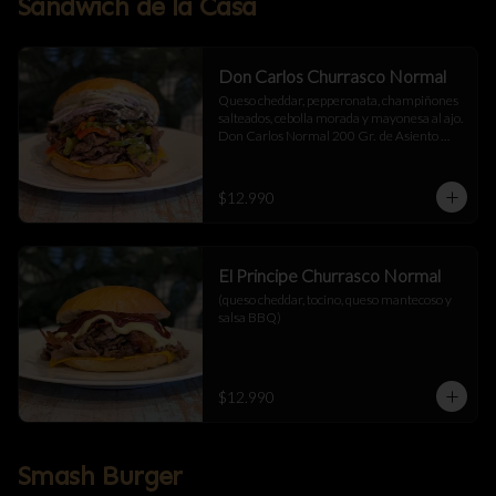
Sándwich de la Casa
Don Carlos Churrasco Normal
Queso cheddar, pepperonata, champiñones 
salteados, cebolla morada y mayonesa al ajo.  
Don Carlos Normal 200 Gr.  de Asiento 
Cortado a Cuchillo.
$12.990
El Principe Churrasco Normal
(queso cheddar, tocino, queso mantecoso y 
salsa BBQ)
$12.990
Smash Burger