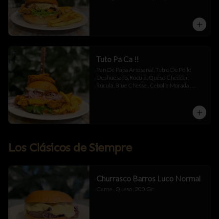
Mayonesa.
Tuto Pa Ca !!
Pan De Papa Artesanal, Tutro De Pollo 
Deshuesado, Rúcula, Queso Cheddar, 
Rúcula, Blue Chesse , Cebolla Morada , 
Mermelada De Tocino , Salsa Alioli De 
Chipotle Y Miel .
Los Clásicos de Siempre
Churrasco Barros Luco Normal
Carne , Queso , 200 Gr.