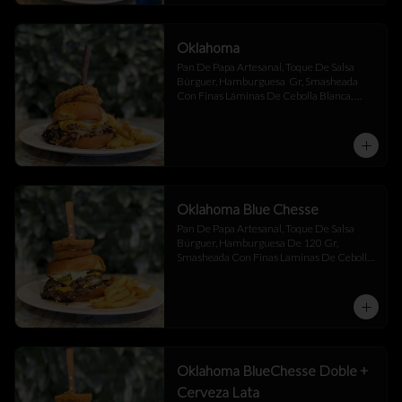
Oklahoma
Pan De Papa Artesanal, Toque De Salsa 
Búrguer, Hamburguesa  Gr, Smasheada 
Con Finas Láminas De Cebolla Blanca, 
Queso Cheddar.
Oklahoma Blue Chesse
Pan De Papa Artesanal, Toque De Salsa 
Búrguer, Hamburguesa De 120 Gr, 
Smasheada Con Finas Laminas De Cebolla 
Blanca,  Queso Cheddar ,  Blue Chesse , 
Jalapeño Y Toque De Salsa Búrguer .
Oklahoma BlueChesse Doble +
Cerveza Lata