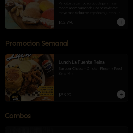
Pancitos de campo surtido de pan masa 
madre acompañado de una pasta de ave 
mayo mas 6 churros españoles junto a una 
salsa de manjar
$12.990
Promocion Semanal
Lunch La Fuente Reina
Burguer Chesse + Chicken Finger  + Pepsi 
Zero Mini
$9.990
Combos