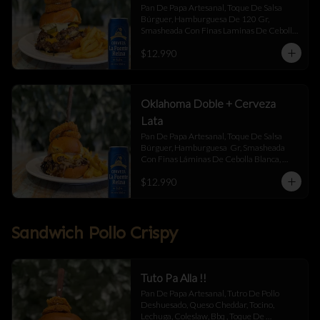
Pan De Papa Artesanal, Toque De Salsa 
Búrguer, Hamburguesa De 120 Gr, 
Smasheada Con Finas Laminas De Cebolla 
Blanca,  Queso Cheddar ,  Blue Chesse , 
$12.990
Jalapeño Y Toque De Salsa Búrguer .
Oklahoma Doble + Cerveza
Lata
Pan De Papa Artesanal, Toque De Salsa 
Búrguer, Hamburguesa  Gr, Smasheada 
Con Finas Láminas De Cebolla Blanca, 
Queso Cheddar Y Toque De Salsa Búrguer.
$12.990
Sandwich Pollo Crispy
Tuto Pa Alla !!
Pan De Papa Artesanal, Tutro De Pollo 
Deshuesado, Queso Cheddar, Tocino, 
Lechuga, Coleslaw, Bbq , Toque De 