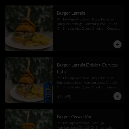
Burger Larraín
Pan De Papa Artesanal, Toque De Salsa 
Búrguer, Lechuga, Hamburguesa De 120 
Gr , Smasheada , Queso Cheddar ,  Queso 
Mantecoso , Tocino ,Salsa BBQ, 
Champiñones Salteados , Toque De 
Mayonesa.
Burger Larraín Doble+ Cerveza
Lata
Pan De Papa Artesanal, Toque De Salsa 
Búrguer, Lechuga, Hamburguesa De 120 
Gr , Smasheada , Queso Cheddar ,  Queso 
Mantecoso , Tocino ,Salsa BBQ, 
$12.990
Champiñones Salteados , Toque De 
Mayonesa.
Burger Ossandón
Pan De Papa Artesanal, Lechuga, 
Hamburguesa De 120 Gr, Smasheada , 