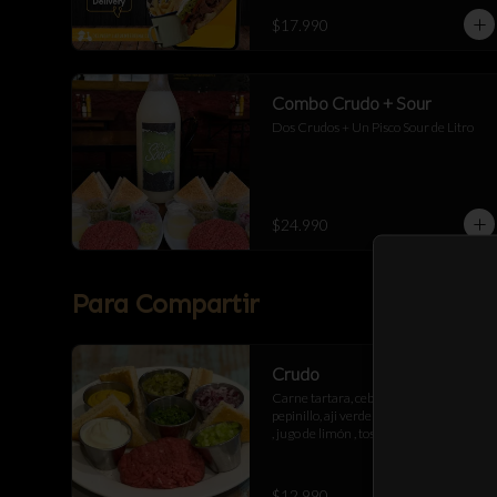
$17.990
Combo Crudo + Sour
Dos Crudos + Un Pisco Sour de Litro
$24.990
Para Compartir
Crudo
Carne tartara, cebolla morada , 
pepinillo, aji verde , mostaza , mayonesa 
, jugo de limón , tostadas de pan 
artesanal
$12.990