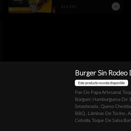
$14.990
Burger Sin Rodeo 
Este producto no esta disponible
Pan De Papa Artesanal, Toq
Empanada Queso XL
Búrguer, Hamburguesa De 1
Smasheada , Queso Cheddar 
BBQ , Láminas De Tocino , 
Cebolla, Toque De Salsa Búr
$3.490