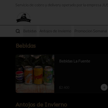
Servicio de cobro y delivery operado por la empresa J
Bebidas
Antojos de Invierno
Promocion Semanal
Bebidas
Bebidas La Fuente
$2.400
Antojos de Invierno