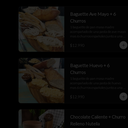
Baguette Ave Mayo + 6
Churros
1 baguette de pan masa madre 
acompañado de una pasta de ave mayo 
mas 6 churros españoles junto a una 
salsa de manjar
$12.990
Baguette Huevo + 6
Churros
1 baguette de pan masa madre 
acompañado de una pasta de huevo 
mas 6 churros españoles junto a una 
salsa de manjar
$12.990
Chocolate Caliente + Churro
Relleno Nutella