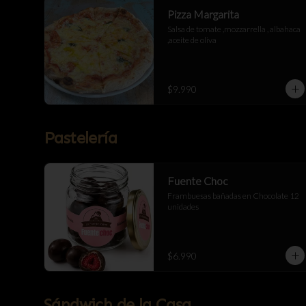
Pizza Margarita
Salsa de tomate ,mozzarrella , albahaca 
,aceite de oliva
$9.990
Pastelería
Fuente Choc
Frambuesas bañadas en Chocolate 12 
unidades
$6.990
Sándwich de la Casa