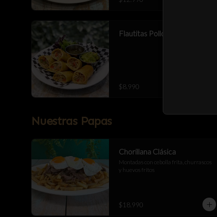
Flautitas Pollo Bbq 6 Cortes
$8.990
Nuestras Papas
Chorillana Clásica
Montadas con cebolla frita, churrascos 
y huevos fritos
$18.990