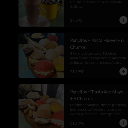
Churro Relleno Nutella + Chocolate 
Caliente
$7.990
Pancitos + Pasta Huevo + 6
Churros
8 Pancito de campo surtido de pan 
masa madre acompañado de una pasta 
de huevo mas 6 churros españoles 
junto a una salsa de manjar
$12.990
Pancitos +¨Pasta Ave Mayo
+ 6 Churros
Pancitos de campo surtido de pan masa 
madre acompañado de una pasta de 
ave mayo mas 6 churros españoles 
junto a una salsa de manjar
$12.990