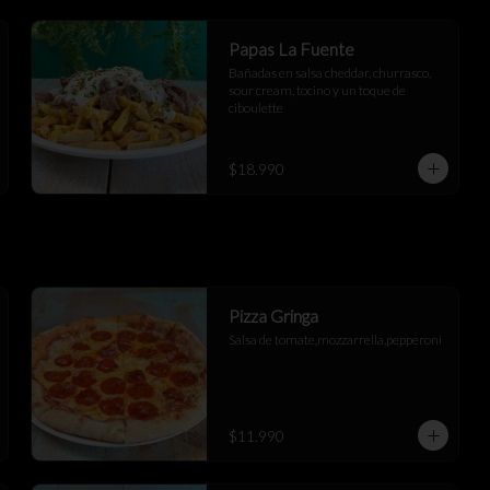
Papas La Fuente
Bañadas en salsa cheddar, churrasco, 
sour cream, tocino y un toque de 
ciboulette
$18.990
Pizza Gringa
Salsa de tomate,mozzarrella,pepperoni
$11.990