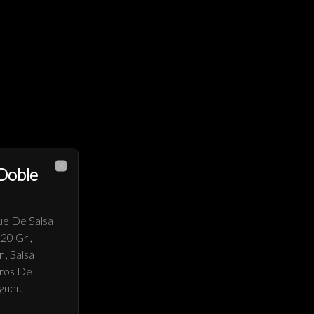
Doble
Close
ue De Salsa
20 Gr ,
, Salsa
Aros De
guer.