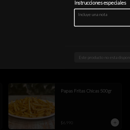
Instrucciones especiales
Mix Empanadas LFR
2 queso+ 2 birria res queso+ 2 cerdo 
chipotle queso
$9.990
Este producto no esta dispon
Papas Fritas Chicas 500gr
$6.990