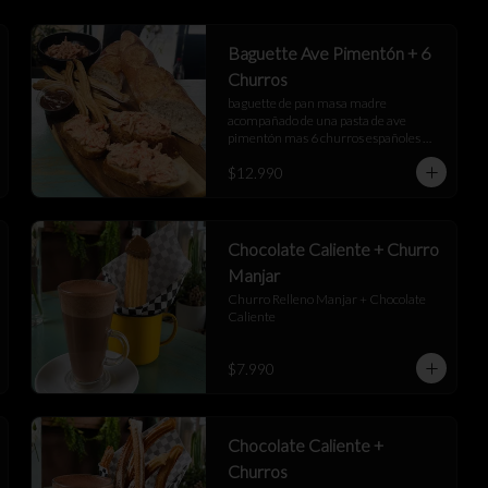
Baguette Ave Pimentón + 6
Churros
baguette de pan masa madre 
acompañado de una pasta de ave 
pimentón mas 6 churros españoles 
junto a una salsa de manjar
$12.990
Chocolate Caliente + Churro
Manjar
Churro Relleno Manjar + Chocolate 
Caliente
$7.990
Chocolate Caliente +
Churros