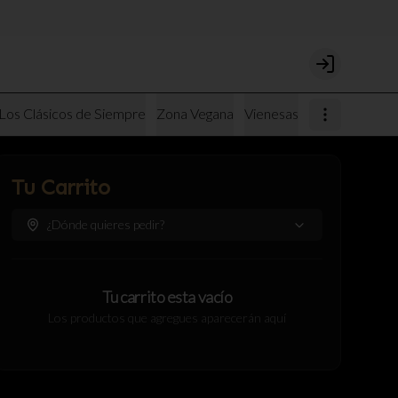
Login
Los Clásicos de Siempre
Zona Vegana
Vienesas
Tu Carrito
¿Dónde quieres pedir?
Tu carrito esta vacío
Los productos que agregues aparecerán aquí