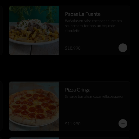
Papas La Fuente
Bañadas en salsa cheddar, churrasco, 
sour cream, tocino y un toque de 
ciboulette
$18.990
Pizza Gringa
Salsa de tomate,mozzarrella,pepperoni
$11.990