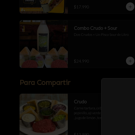
$17.990
Combo Crudo + Sour
Dos Crudos + Un Pisco Sour de Litro
$24.990
Para Compartir
Crudo
Carne tartara, cebolla morada , 
pepinillo, aji verde , mostaza , mayonesa 
, jugo de limón , tostadas de pan 
artesanal
$12.990