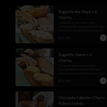
Baguette Ave Mayo + 6
Churros
1 baguette de pan masa madre 
acompañado de una pasta de ave mayo 
mas 6 churros españoles junto a una 
salsa de manjar
$12.990
Baguette Huevo + 6
Churros
1 baguette de pan masa madre 
acompañado de una pasta de huevo 
mas 6 churros españoles junto a una 
salsa de manjar
$12.990
Chocolate Caliente + Churro
Relleno Nutella