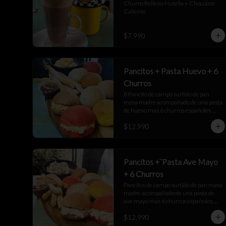
Churro Relleno Nutella + Chocolate 
Caliente
$7.990
Pancitos + Pasta Huevo + 6
Churros
8 Pancito de campo surtido de pan 
masa madre acompañado de una pasta 
de huevo mas 6 churros españoles 
junto a una salsa de manjar
$12.990
Pancitos +¨Pasta Ave Mayo
+ 6 Churros
Pancitos de campo surtido de pan masa 
madre acompañado de una pasta de 
ave mayo mas 6 churros españoles 
junto a una salsa de manjar
$12.990