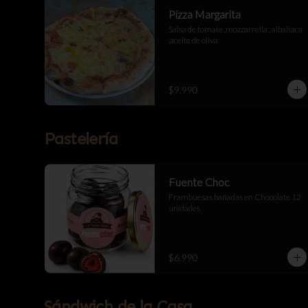
Pizza Margarita
Salsa de tomate ,mozzarrella , albahaca 
,aceite de oliva
$9.990
Pastelería
Fuente Choc
Frambuesas bañadas en Chocolate 12 
unidades
$6.990
Sándwich de la Casa