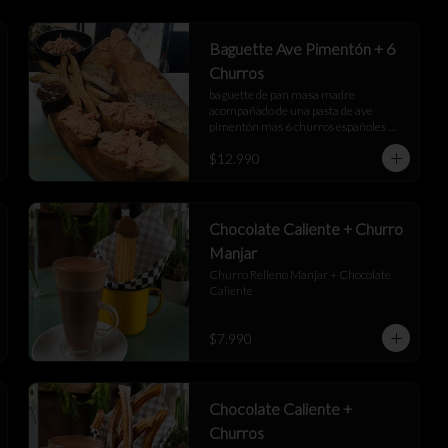
Baguette Ave Pimentón + 6
Churros
baguette de pan masa madre 
acompañado de una pasta de ave 
pimentón mas 6 churros españoles 
junto a una salsa de manjar
$12.990
Chocolate Caliente + Churro
Manjar
Churro Relleno Manjar + Chocolate 
Caliente
$7.990
Chocolate Caliente +
Churros