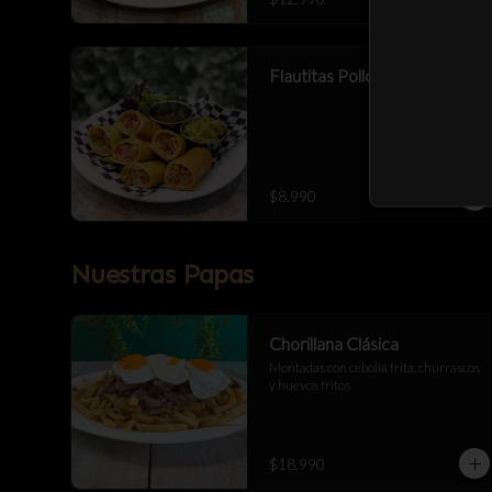
Flautitas Pollo Bbq 6 Cortes
$8.990
Nuestras Papas
Chorillana Clásica
Montadas con cebolla frita, churrascos 
y huevos fritos
$18.990