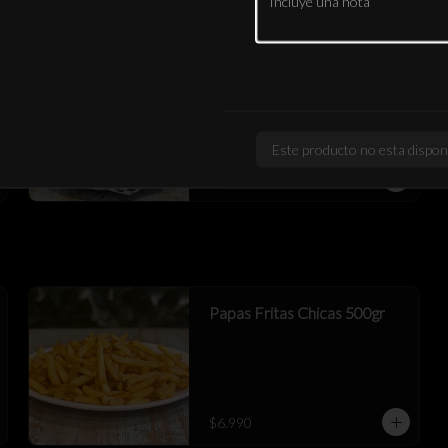
Mix Empanadas LFR
2 queso+ 2 birria res queso+ 2 cerdo 
chipotle queso
Este producto no esta dispon
$9.990
Papas Fritas Chicas 500gr
$6.990