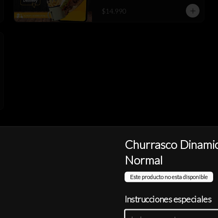
$14.990
Churrasco Dinami
Normal
Empanada Queso XL
Este producto no esta disponible
Instrucciones especiales
$3.490