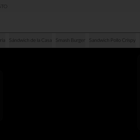
USTO
ría
Sándwich de la Casa
Smash Burger
Sandwich Pollo Crispy