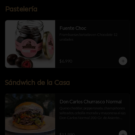
Pastelería
Fuente Choc
Frambuesas bañadas en Chocolate 12 
unidades
$6.990
Sándwich de la Casa
Don Carlos Churrasco Normal
Queso cheddar, pepperonata, champiñones 
salteados, cebolla morada y mayonesa al ajo.  
Don Carlos Normal 200 Gr.  de Asiento 
Cortado a Cuchillo.
$11.990