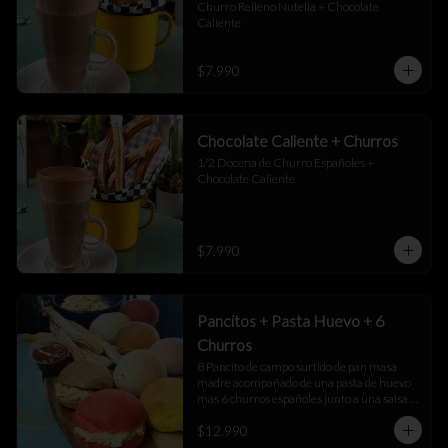
Churro Relleno Nutella + Chocolate 
Caliente
$7.990
Chocolate Caliente + Churros
1/2 Docena de Churro Españoles + 
Chocolate Caliente
$7.990
Pancitos + Pasta Huevo + 6
Churros
8 Pancito de campo surtido de pan masa 
madre acompañado de una pasta de huevo 
mas 6 churros españoles junto a una salsa 
de manjar
$12.990