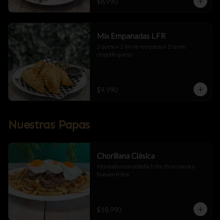
$8.990
Mix Empanadas LFR
2 queso+ 2 birria res queso+ 2 cerdo 
chipotle queso
$9.990
Nuestras Papas
Chorillana Clásica
Montadas con cebolla frita, churrascos y 
huevos fritos
$18.990