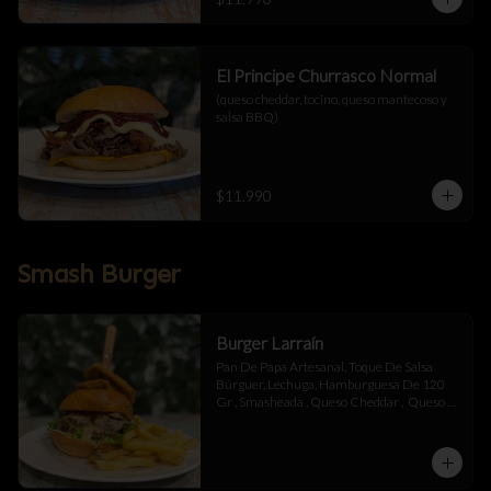
El Principe Churrasco Normal
(queso cheddar, tocino, queso mantecoso y 
salsa BBQ)
$11.990
Smash Burger
Burger Larraín
Pan De Papa Artesanal, Toque De Salsa 
Búrguer, Lechuga, Hamburguesa De 120 
Gr , Smasheada , Queso Cheddar ,  Queso 
Mantecoso , Tocino ,Salsa BBQ, 
Champiñones Salteados , Toque De 
Mayonesa.