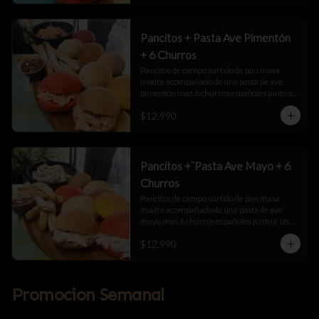
Pancitos + Pasta Ave Pimentón
+ 6 Churros
Pancitos de campo surtido de pan masa 
madre acompañado de una pasta de ave 
pimentón mas 6 churros españoles junto a 
una salsa de manjar
$12.990
Pancitos +¨Pasta Ave Mayo + 6
Churros
Pancitos de campo surtido de pan masa 
madre acompañado de una pasta de ave 
mayo mas 6 churros españoles junto a una 
salsa de manjar
$12.990
Promocion Semanal