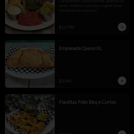
Carne tartara, cebolla morada , pepinillo, aji 
verde , mostaza , mayonesa , jugo de limón , 
tostadas de pan artesanal
$12.990
Empanada Queso XL
$3.490
Flautitas Pollo Bbq 6 Cortes