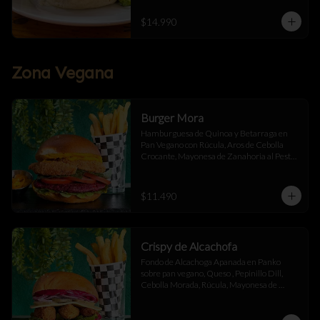
$14.990
Zona Vegana
Burger Mora
Hamburguesa de Quinoa y Betarraga en 
Pan Vegano con Rúcula, Aros de Cebolla 
Crocante, Mayonesa de Zanahoria al Pesto, 
Tomate Fresco y Ají Oro Acompañado de 
Papas Fritas
$11.490
Crispy de Alcachofa
Fondo de Alcachoga Apanada en Panko 
sobre pan vegano, Queso , Pepinillo Dill, 
Cebolla Morada, Rúcula, Mayonesa de 
Betarraga con Ajo Asado , acompañado de 
papas fritas.