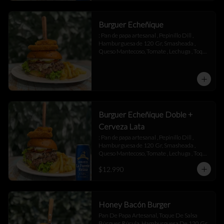
Burguer Echeñique
: Pan de papa artesanal , Pepinillo Dill , 
Hamburguesa de 120 Gr, Smasheada , 
Queso Mantecoso, Tomate , Lechuga , Toque 
de Mayonesa.
Burguer Echeñique Doble +
Cerveza Lata
: Pan de papa artesanal , Pepinillo Dill , 
Hamburguesa de 120 Gr, Smasheada , 
Queso Mantecoso, Tomate , Lechuga , Toque 
de Mayonesa.
$12.990
Honey Bacón Burger
Pan De Papa Artesanal, Toque De Salsa 
Búrguer, Rúcula, Hamburguesa De 120 Gr , 