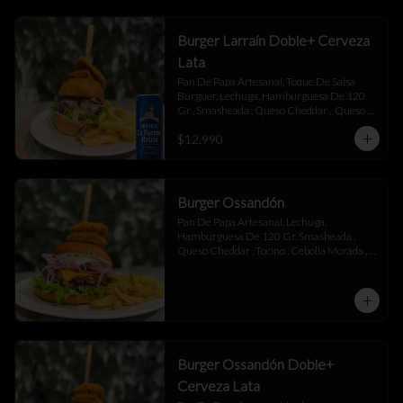
Burger Larraín Doble+ Cerveza
Lata
Pan De Papa Artesanal, Toque De Salsa 
Búrguer, Lechuga, Hamburguesa De 120 
Gr , Smasheada , Queso Cheddar ,  Queso 
Mantecoso , Tocino ,Salsa BBQ, 
$12.990
Champiñones Salteados , Toque De 
Mayonesa.
Burger Ossandón
Pan De Papa Artesanal, Lechuga, 
Hamburguesa De 120 Gr, Smasheada , 
Queso Cheddar , Tocino , Cebolla Morada , 
Toque De Mayonesa.
Burger Ossandón Doble+
Cerveza Lata