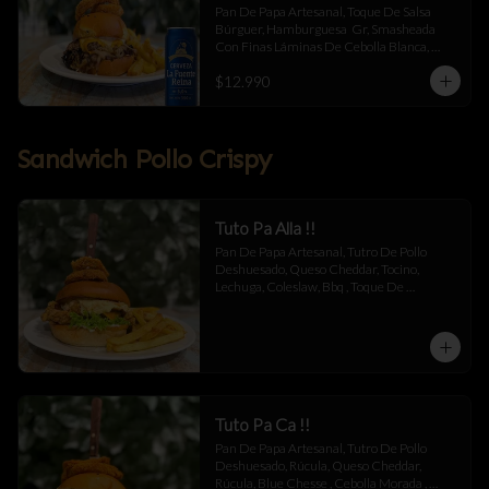
Pan De Papa Artesanal, Toque De Salsa 
Búrguer, Hamburguesa  Gr, Smasheada 
Con Finas Láminas De Cebolla Blanca, 
Queso Cheddar Y Toque De Salsa Búrguer.
$12.990
Sandwich Pollo Crispy
Tuto Pa Alla !!
Pan De Papa Artesanal, Tutro De Pollo 
Deshuesado, Queso Cheddar, Tocino, 
Lechuga, Coleslaw, Bbq , Toque De 
Mayonesa.
Tuto Pa Ca !!
Pan De Papa Artesanal, Tutro De Pollo 
Deshuesado, Rúcula, Queso Cheddar, 
Rúcula, Blue Chesse , Cebolla Morada , 