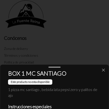
Conócenos
Zona de delivery
Términos y condiciones
Política de privacidad
BOX 1 MC SANTIAGO
Redes sociales
Este producto no esta disponible
Instagram
1 pizza mc santiago , bebida lata pepsi zero y palitos de
Facebook
ajo
X
Instrucciones especiales