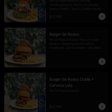
Pan De Papa Artesanal, Lechuga, 
Hamburguesa De 120 Gr, Smasheada , 
Queso Cheddar , Tocino , Cebolla Morada , 
Toque De Mayonesa.
$12.990
Burger Sin Rodeo
Pan De Papa Artesanal, Toque De Salsa 
Búrguer, Hamburguesa De 120 Gr , 
Smasheada , Queso Cheddar , Salsa BBQ ,  
Láminas De Tocino , Aros De Cebolla,  
Toque De Salsa Búrguer.
Burger Sin Rodeo Doble +
Cerveza Lata
Pan De Papa Artesanal.
$12.990