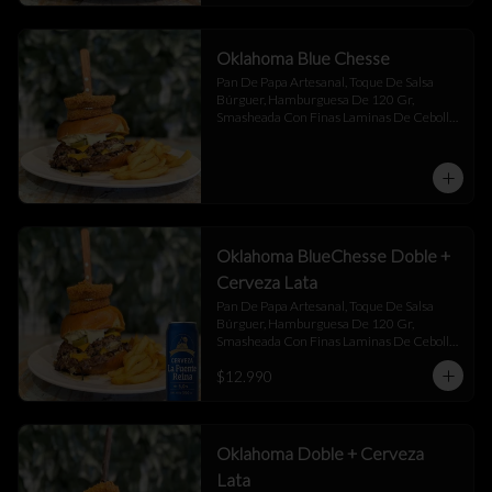
Oklahoma Blue Chesse
Pan De Papa Artesanal, Toque De Salsa 
Búrguer, Hamburguesa De 120 Gr, 
Smasheada Con Finas Laminas De Cebolla 
Blanca,  Queso Cheddar ,  Blue Chesse , 
Jalapeño Y Toque De Salsa Búrguer .
Oklahoma BlueChesse Doble +
Cerveza Lata
Pan De Papa Artesanal, Toque De Salsa 
Búrguer, Hamburguesa De 120 Gr, 
Smasheada Con Finas Laminas De Cebolla 
Blanca,  Queso Cheddar ,  Blue Chesse , 
$12.990
Jalapeño Y Toque De Salsa Búrguer .
Oklahoma Doble + Cerveza
Lata