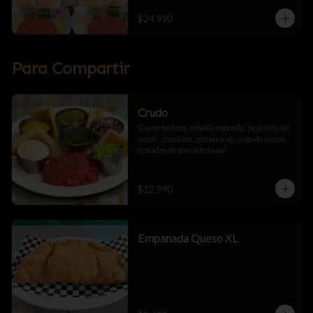
$24.990
Para Compartir
Crudo
Carne tartara, cebolla morada , pepinillo, aji 
verde , mostaza , mayonesa , jugo de limón , 
tostadas de pan artesanal
$12.990
Empanada Queso XL