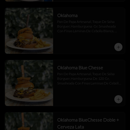
Oklahoma
Pan De Papa Artesanal, Toque De Salsa 
Búrguer, Hamburguesa  Gr, Smasheada 
Con Finas Láminas De Cebolla Blanca, 
Queso Cheddar.
Oklahoma Blue Chesse
Pan De Papa Artesanal, Toque De Salsa 
Búrguer, Hamburguesa De 120 Gr, 
Smasheada Con Finas Laminas De Cebolla 
Blanca,  Queso Cheddar ,  Blue Chesse , 
Jalapeño Y Toque De Salsa Búrguer .
Oklahoma BlueChesse Doble +
Cerveza Lata