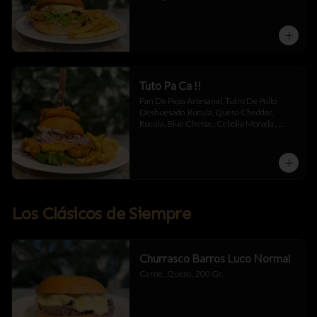
Mayonesa.
Tuto Pa Ca !!
Pan De Papa Artesanal, Tutro De Pollo 
Deshuesado, Rúcula, Queso Cheddar, 
Rúcula, Blue Chesse , Cebolla Morada , 
Mermelada De Tocino , Salsa Alioli De 
Chipotle Y Miel .
Los Clásicos de Siempre
Churrasco Barros Luco Normal
Carne , Queso , 200 Gr.