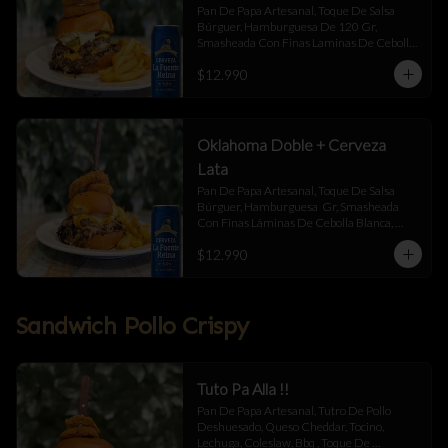
Pan De Papa Artesanal, Toque De Salsa 
Búrguer, Hamburguesa De 120 Gr, 
Smasheada Con Finas Laminas De Cebolla 
Blanca,  Queso Cheddar ,  Blue Chesse , 
$12.990
Jalapeño Y Toque De Salsa Búrguer .
Oklahoma Doble + Cerveza
Lata
Pan De Papa Artesanal, Toque De Salsa 
Búrguer, Hamburguesa  Gr, Smasheada 
Con Finas Láminas De Cebolla Blanca, 
Queso Cheddar Y Toque De Salsa Búrguer.
$12.990
Sandwich Pollo Crispy
Tuto Pa Alla !!
Pan De Papa Artesanal, Tutro De Pollo 
Deshuesado, Queso Cheddar, Tocino, 
Lechuga, Coleslaw, Bbq , Toque De 