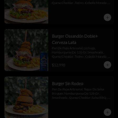
Queso Cheddar , Tocino , Cebolla Morada , 
Toque De Mayonesa.
Burger Ossandón Doble+
Cerveza Lata
Pan De Papa Artesanal, Lechuga, 
Hamburguesa De 120 Gr, Smasheada , 
Queso Cheddar , Tocino , Cebolla Morada , 
Toque De Mayonesa.
$12.990
Burger Sin Rodeo
Pan De Papa Artesanal, Toque De Salsa 
Búrguer, Hamburguesa De 120 Gr , 
Smasheada , Queso Cheddar , Salsa BBQ ,  
Láminas De Tocino , Aros De Cebolla,  
Toque De Salsa Búrguer.