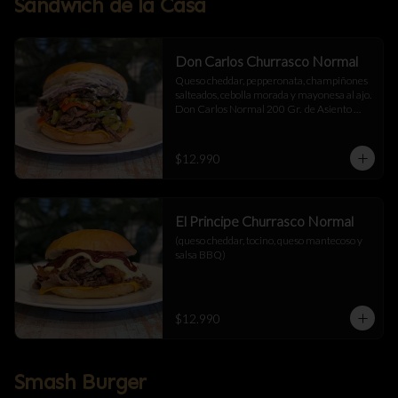
Sándwich de la Casa
Don Carlos Churrasco Normal
Queso cheddar, pepperonata, champiñones 
salteados, cebolla morada y mayonesa al ajo.  
Don Carlos Normal 200 Gr.  de Asiento 
Cortado a Cuchillo.
$12.990
El Principe Churrasco Normal
(queso cheddar, tocino, queso mantecoso y 
salsa BBQ)
$12.990
Smash Burger