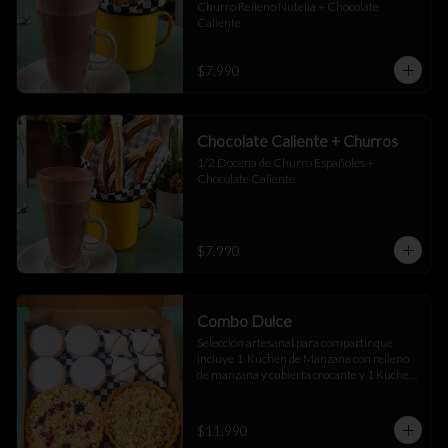
Churro Relleno Nutella + Chocolate 
Caliente
$7.990
Chocolate Caliente + Churros
1/2 Docena de Churro Españoles + 
Chocolate Caliente
$7.990
Combo Dulce
Selección artesanal para compartir que 
incluye 1  Kuchen de Manzana con relleno 
de manzana y cubierta crocante y 1 Kuchen 
Sureño con suave crema de vainilla y frutos 
rojos, 4 merenguitos rellenos de manjar y 4 
alfajores de maicena rellenos de manjar
$11.990