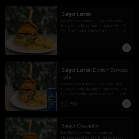
Burger Larraín
Pan De Papa Artesanal, Toque De Salsa 
Búrguer, Lechuga, Hamburguesa De 120 
Gr , Smasheada , Queso Cheddar ,  Queso 
Mantecoso , Tocino ,Salsa BBQ, 
Champiñones Salteados , Toque De 
Mayonesa.
Burger Larraín Doble+ Cerveza
Lata
Pan De Papa Artesanal, Toque De Salsa 
Búrguer, Lechuga, Hamburguesa De 120 
Gr , Smasheada , Queso Cheddar ,  Queso 
Mantecoso , Tocino ,Salsa BBQ, 
$12.990
Champiñones Salteados , Toque De 
Mayonesa.
Burger Ossandón
Pan De Papa Artesanal, Lechuga, 
Hamburguesa De 120 Gr, Smasheada , 