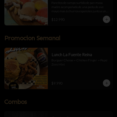
Pancitos de campo surtido de pan masa 
madre acompañado de una pasta de ave 
mayo mas 6 churros españoles junto a una 
salsa de manjar
$12.990
Promocion Semanal
Lunch La Fuente Reina
Burguer Chesse + Chicken Finger  + Pepsi 
Zero Mini
$9.990
Combos