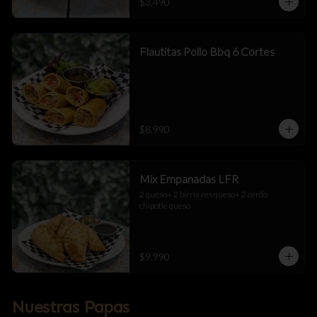
$3.490
Flautitas Pollo Bbq 6 Cortes
$8.990
Mix Empanadas LFR
2 queso+ 2 birria res queso+ 2 cerdo 
chipotle queso
$9.990
Nuestras Papas