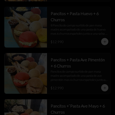
Pancitos + Pasta Huevo + 6
Churros
8 Pancito de campo surtido de pan masa 
madre acompañado de una pasta de huevo 
mas 6 churros españoles junto a una salsa 
de manjar
$12.990
Pancitos + Pasta Ave Pimentón
+ 6 Churros
Pancitos de campo surtido de pan masa 
madre acompañado de una pasta de ave 
pimentón mas 6 churros españoles junto a 
una salsa de manjar
$12.990
Pancitos +¨Pasta Ave Mayo + 6
Churros