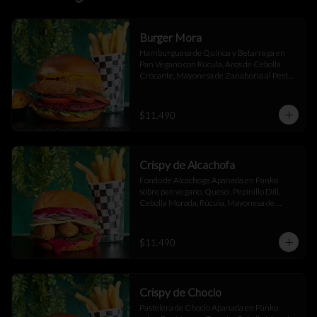
Burger Mora
Hamburguesa de Quinoa y Betarraga en 
Pan Vegano con Rúcula, Aros de Cebolla 
Crocante, Mayonesa de Zanahoria al Pesto, 
Tomate Fresco y Ají Oro Acompañado de 
Papas Fritas
$11.490
Crispy de Alcachofa
Fondo de Alcachoga Apanada en Panko 
sobre pan vegano, Queso , Pepinillo Dill, 
Cebolla Morada, Rúcula, Mayonesa de 
Betarraga con Ajo Asado , acompañado de 
papas fritas.
$11.490
Crispy de Choclo
Pastelera de Choclo Apanada en Panko 