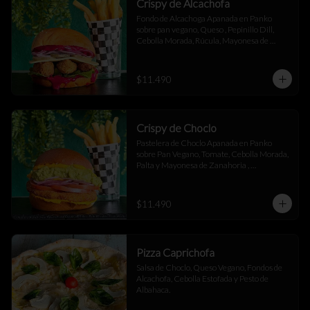
Crispy de Alcachofa
Fondo de Alcachoga Apanada en Panko 
sobre pan vegano, Queso , Pepinillo Dill, 
Cebolla Morada, Rúcula, Mayonesa de 
Betarraga con Ajo Asado , acompañado de 
papas fritas.
$11.490
Crispy de Choclo
Pastelera de Choclo Apanada en Panko 
sobre Pan Vegano, Tomate, Cebolla Morada, 
Palta y Mayonesa de Zanahoria , 
acompañada de papas fritas.
$11.490
Pizza Caprichofa
Salsa de Choclo, Queso Vegano, Fondos de 
Alcachofa, Cebolla Estofada y Pesto de 
Albahaca.