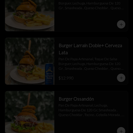
Búrguer, Lechuga, Hamburguesa De 120 
Gr , Smasheada , Queso Cheddar ,  Queso 
Mantecoso , Tocino ,Salsa BBQ, 
Champiñones Salteados , Toque De 
Mayonesa.
Burger Larraín Doble+ Cerveza
Lata
Pan De Papa Artesanal, Toque De Salsa 
Búrguer, Lechuga, Hamburguesa De 120 
Gr , Smasheada , Queso Cheddar ,  Queso 
Mantecoso , Tocino ,Salsa BBQ, 
$12.990
Champiñones Salteados , Toque De 
Mayonesa.
Burger Ossandón
Pan De Papa Artesanal, Lechuga, 
Hamburguesa De 120 Gr, Smasheada , 
Queso Cheddar , Tocino , Cebolla Morada , 
Toque De Mayonesa.