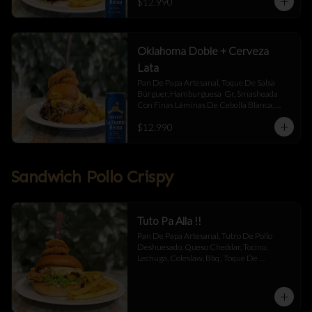
$12.990
Jalapeño Y Toque De Salsa Búrguer .
Oklahoma Doble + Cerveza
Lata
Pan De Papa Artesanal, Toque De Salsa 
Búrguer, Hamburguesa  Gr, Smasheada 
Con Finas Láminas De Cebolla Blanca, 
Queso Cheddar Y Toque De Salsa Búrguer.
$12.990
Sandwich Pollo Crispy
Tuto Pa Alla !!
Pan De Papa Artesanal, Tutro De Pollo 
Deshuesado, Queso Cheddar, Tocino, 
Lechuga, Coleslaw, Bbq , Toque De 
Mayonesa.