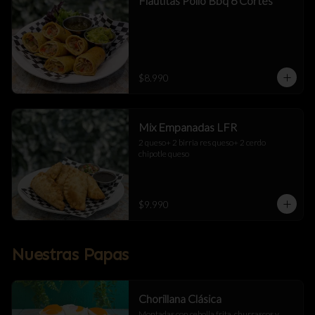
Flautitas Pollo Bbq 6 Cortes
$8.990
Mix Empanadas LFR
2 queso+ 2 birria res queso+ 2 cerdo 
chipotle queso
$9.990
Nuestras Papas
Chorillana Clásica
Montadas con cebolla frita, churrascos y 