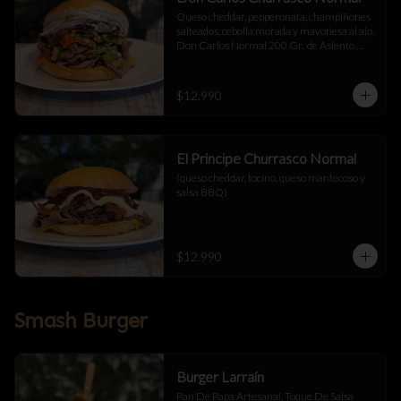
Queso cheddar, pepperonata, champiñones 
salteados, cebolla morada y mayonesa al ajo.  
Don Carlos Normal 200 Gr.  de Asiento 
Cortado a Cuchillo.
$12.990
El Principe Churrasco Normal
(queso cheddar, tocino, queso mantecoso y 
salsa BBQ)
$12.990
Smash Burger
Burger Larraín
Pan De Papa Artesanal, Toque De Salsa 