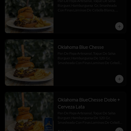
Pan De Papa Artesanal, Toque De Salsa 
Búrguer, Hamburguesa  Gr, Smasheada 
Con Finas Láminas De Cebolla Blanca, 
Queso Cheddar.
Oklahoma Blue Chesse
Pan De Papa Artesanal, Toque De Salsa 
Búrguer, Hamburguesa De 120 Gr, 
Smasheada Con Finas Laminas De Cebolla 
Blanca,  Queso Cheddar ,  Blue Chesse , 
Jalapeño Y Toque De Salsa Búrguer .
Oklahoma BlueChesse Doble +
Cerveza Lata
Pan De Papa Artesanal, Toque De Salsa 
Búrguer, Hamburguesa De 120 Gr, 
Smasheada Con Finas Laminas De Cebolla 
Blanca,  Queso Cheddar ,  Blue Chesse , 