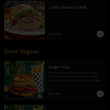
Lomito Italiano Grande
$14.990
Zona Vegana
Burger Mora
Hamburguesa de Quinoa y Betarraga en 
Pan Vegano con Rúcula, Aros de Cebolla 
Crocante, Mayonesa de Zanahoria al Pesto, 
Tomate Fresco y Ají Oro Acompañado de 
Papas Fritas
$11.490